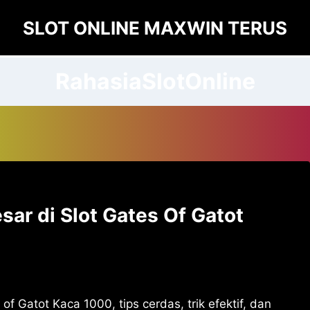
SLOT ONLINE MAXWIN TERUS
RahasiaSlotOnline
sar di Slot Gates Of Gatot
f Gatot Kaca 1000, tips cerdas, trik efektif, dan