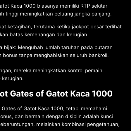
Gatot Kaca 1000 biasanya memiliki RTP sekitar
 tinggi meningkatkan peluang jangka panjang.
at ketagihan, terutama ketika jackpot besar terlihat
pkan batas kemenangan dan kerugian.
a bijak: Mengubah jumlah taruhan pada putaran
bonus tanpa menghabiskan seluruh bankroll.
angan, mereka meningkatkan kontrol pemain
 kerugian.
lot Gates of Gatot Kaca 1000
i Gates of Gatot Kaca 1000, tetapi memahami
nus, dan bermain dengan disiplin adalah kunci
 keberuntungan, melainkan kombinasi pengetahuan,