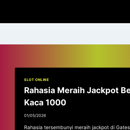
Skip
to
content
SLOT ONLINE
Rahasia Meraih Jackpot Be
Kaca 1000
01/05/2026
Rahasia tersembunyi meraih jackpot di Gates o