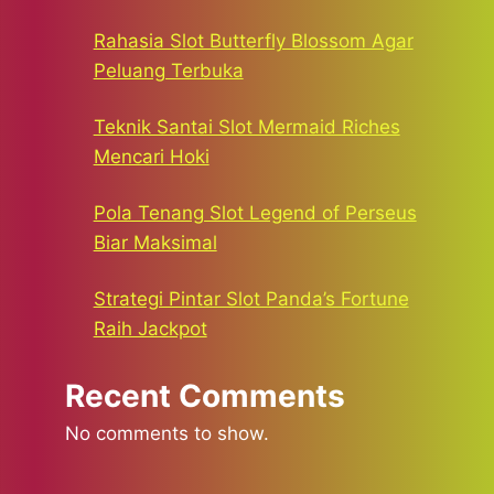
Rahasia Slot Butterfly Blossom Agar
Peluang Terbuka
Teknik Santai Slot Mermaid Riches
Mencari Hoki
Pola Tenang Slot Legend of Perseus
Biar Maksimal
Strategi Pintar Slot Panda’s Fortune
Raih Jackpot
Recent Comments
No comments to show.