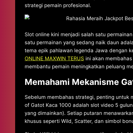
strategi pemain profesional.
Slot online kini menjadi salah satu permainan 
satu permainan yang sedang naik daun adal
tema epik pahlawan legenda Jawa dengan ke
ONLINE MAXWIN TERUS
ini akan membahas be
membantu pemain meningkatkan peluang me
Memahami Mekanisme Gate
Sebelum membahas strategi, penting untuk 
of Gatot Kaca 1000 adalah slot video 5 gulu
yang dimainkan). Setiap putaran menawarkan
khusus seperti Wild, Scatter, dan simbol bo