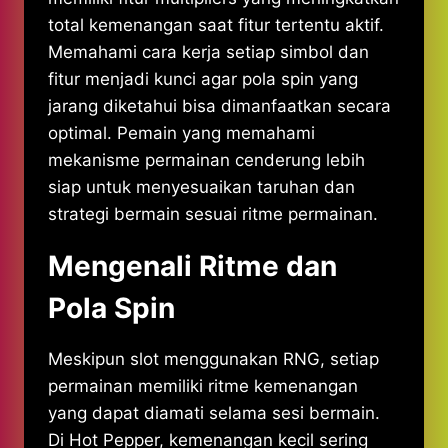
total kemenangan saat fitur tertentu aktif.
Memahami cara kerja setiap simbol dan
fitur menjadi kunci agar pola spin yang
jarang diketahui bisa dimanfaatkan secara
optimal. Pemain yang memahami
mekanisme permainan cenderung lebih
siap untuk menyesuaikan taruhan dan
strategi bermain sesuai ritme permainan.
Mengenali Ritme dan
Pola Spin
Meskipun slot menggunakan RNG, setiap
permainan memiliki ritme kemenangan
yang dapat diamati selama sesi bermain.
Di Hot Pepper, kemenangan kecil sering