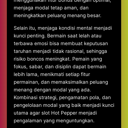
menggunakan fitur bonus dengan optimal,
menjaga modal tetap aman, dan
meningkatkan peluang menang besar.
Selain itu, menjaga kondisi mental menjadi
kunci penting. Bermain saat lelah atau
terbawa emosi bisa membuat keputusan
taruhan menjadi tidak rasional, sehingga
risiko boncos meningkat. Pemain yang
fokus, sabar, dan disiplin dapat bermain
lebih lama, menikmati setiap fitur
permainan, dan memaksimalkan peluang
menang dengan modal yang ada.
Kombinasi strategi, pengamatan pola, dan
pengelolaan modal yang baik menjadi kunci
utama agar slot Hot Pepper menjadi
pengalaman yang menguntungkan.