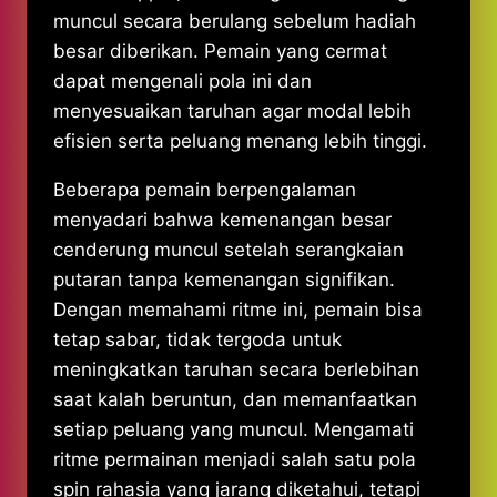
muncul secara berulang sebelum hadiah
besar diberikan. Pemain yang cermat
dapat mengenali pola ini dan
menyesuaikan taruhan agar modal lebih
efisien serta peluang menang lebih tinggi.
Beberapa pemain berpengalaman
menyadari bahwa kemenangan besar
cenderung muncul setelah serangkaian
putaran tanpa kemenangan signifikan.
Dengan memahami ritme ini, pemain bisa
tetap sabar, tidak tergoda untuk
meningkatkan taruhan secara berlebihan
saat kalah beruntun, dan memanfaatkan
setiap peluang yang muncul. Mengamati
ritme permainan menjadi salah satu pola
spin rahasia yang jarang diketahui, tetapi