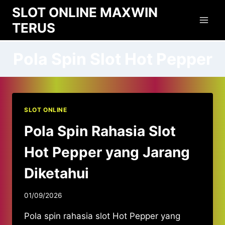
Skip
SLOT ONLINE MAXWIN
to
TERUS
content
Pola Spin Slot Hot Pepper
SLOT ONLINE
Pola Spin Rahasia Slot
Hot Pepper yang Jarang
Diketahui
01/09/2026
Pola spin rahasia slot Hot Pepper yang