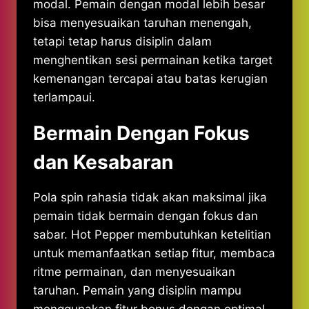
modal. Pemain dengan modal lebih besar
bisa menyesuaikan taruhan menengah,
tetapi tetap harus disiplin dalam
menghentikan sesi permainan ketika target
kemenangan tercapai atau batas kerugian
terlampaui.
Bermain Dengan Fokus
dan Kesabaran
Pola spin rahasia tidak akan maksimal jika
pemain tidak bermain dengan fokus dan
sabar. Hot Pepper membutuhkan ketelitian
untuk memanfaatkan setiap fitur, membaca
ritme permainan, dan menyesuaikan
taruhan. Pemain yang disiplin mampu