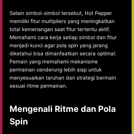
Selain simbol-simbol tersebut, Hot Pepper
memiliki fitur multipliers yang meningkatkan
total kemenangan saat fitur tertentu aktif.
Memahami cara kerja setiap simbol dan fitur
menjadi kunci agar pola spin yang jarang
diketahui bisa dimanfaatkan secara optimal.
Pemain yang memahami mekanisme
permainan cenderung lebih siap untuk
menyesuaikan taruhan dan strategi bermain
sesuai ritme permainan.
Mengenali Ritme dan Pola
Spin