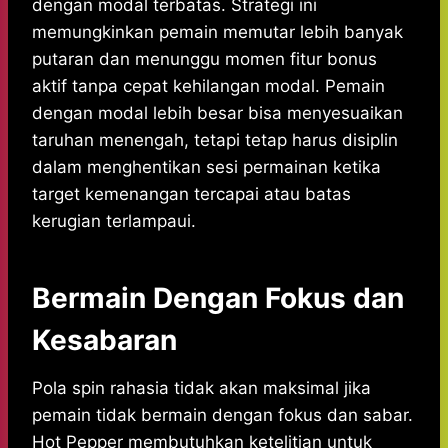
dengan modal terbatas. Strategi ini
memungkinkan pemain memutar lebih banyak
putaran dan menunggu momen fitur bonus
aktif tanpa cepat kehilangan modal. Pemain
dengan modal lebih besar bisa menyesuaikan
taruhan menengah, tetapi tetap harus disiplin
dalam menghentikan sesi permainan ketika
target kemenangan tercapai atau batas
kerugian terlampaui.
Bermain Dengan Fokus dan
Kesabaran
Pola spin rahasia tidak akan maksimal jika
pemain tidak bermain dengan fokus dan sabar.
Hot Pepper membutuhkan ketelitian untuk