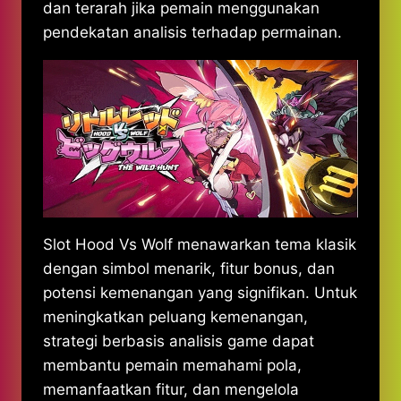
dan terarah jika pemain menggunakan
pendekatan analisis terhadap permainan.
Slot Hood Vs Wolf menawarkan tema klasik
dengan simbol menarik, fitur bonus, dan
potensi kemenangan yang signifikan. Untuk
meningkatkan peluang kemenangan,
strategi berbasis analisis game dapat
membantu pemain memahami pola,
memanfaatkan fitur, dan mengelola