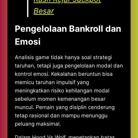
Besar
Pengelolaan Bankroll dan
Emosi
Analisis game tidak hanya soal strategi
taruhan, tetapi juga pengelolaan modal dan
kontrol emosi. Kekalahan beruntun bisa
memicu taruhan impulsif yang
meningkatkan risiko kehilangan modal
sebelum momen kemenangan besar
muncul. Pemain yang disiplin cenderung
tetap rasional dan mampu menunggu
peluang maksimal.
Dalam Hood Vs Wolf, menetapkan batas