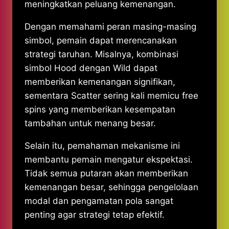
meningkatkan peluang kemenangan.
Dengan memahami peran masing-masing
simbol, pemain dapat merencanakan
strategi taruhan. Misalnya, kombinasi
simbol Hood dengan Wild dapat
memberikan kemenangan signifikan,
sementara Scatter sering kali memicu free
spins yang memberikan kesempatan
tambahan untuk menang besar.
Selain itu, pemahaman mekanisme ini
membantu pemain mengatur ekspektasi.
Tidak semua putaran akan memberikan
kemenangan besar, sehingga pengelolaan
modal dan pengamatan pola sangat
penting agar strategi tetap efektif.