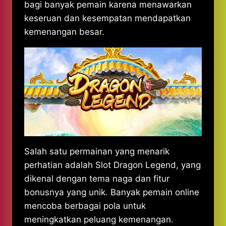
bagi banyak pemain karena menawarkan
keseruan dan kesempatan mendapatkan
kemenangan besar.
Salah satu permainan yang menarik
perhatian adalah Slot Dragon Legend, yang
dikenal dengan tema naga dan fitur
bonusnya yang unik. Banyak pemain online
mencoba berbagai pola untuk
meningkatkan peluang kemenangan.