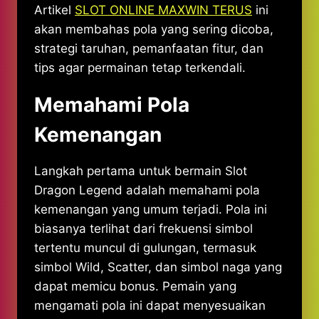
Artikel
SLOT ONLINE MAXWIN TERUS
ini
akan membahas pola yang sering dicoba,
strategi taruhan, pemanfaatan fitur, dan
tips agar permainan tetap terkendali.
Memahami Pola
Kemenangan
Langkah pertama untuk bermain Slot
Dragon Legend adalah memahami pola
kemenangan yang umum terjadi. Pola ini
biasanya terlihat dari frekuensi simbol
tertentu muncul di gulungan, termasuk
simbol Wild, Scatter, dan simbol naga yang
dapat memicu bonus. Pemain yang
mengamati pola ini dapat menyesuaikan