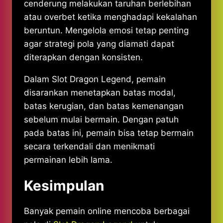
cenderung melakukan taruhan berlebihan
atau overbet ketika menghadapi kekalahan
beruntun. Mengelola emosi tetap penting
agar strategi pola yang diamati dapat
diterapkan dengan konsisten.
Dalam Slot Dragon Legend, pemain
disarankan menetapkan batas modal,
batas kerugian, dan batas kemenangan
sebelum mulai bermain. Dengan patuh
pada batas ini, pemain bisa tetap bermain
secara terkendali dan menikmati
permainan lebih lama.
Kesimpulan
Banyak pemain online mencoba berbagai