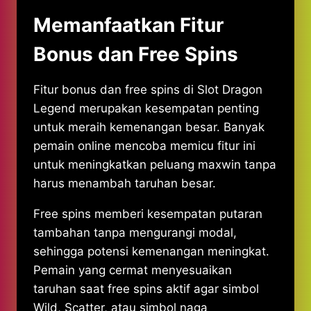
Memanfaatkan Fitur
Bonus dan Free Spins
Fitur bonus dan free spins di Slot Dragon
Legend merupakan kesempatan penting
untuk meraih kemenangan besar. Banyak
pemain online mencoba memicu fitur ini
untuk meningkatkan peluang maxwin tanpa
harus menambah taruhan besar.
Free spins memberi kesempatan putaran
tambahan tanpa mengurangi modal,
sehingga potensi kemenangan meningkat.
Pemain yang cermat menyesuaikan
taruhan saat free spins aktif agar simbol
Wild, Scatter, atau simbol naga