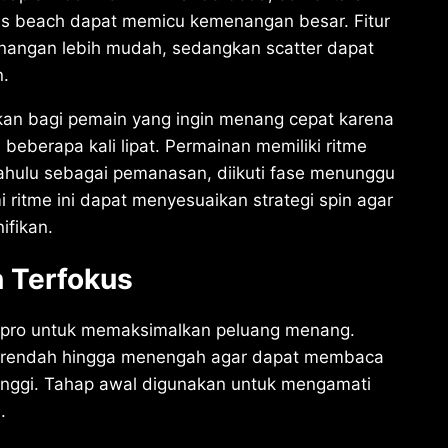
nus beach dapat memicu kemenangan besar. Fitur
ngan lebih mudah, sedangkan scatter dapat
n.
an bagi pemain yang ingin menang cepat karena
berapa kali lipat. Permainan memiliki ritme
dahulu sebagai pemanasan, diikuti fase menunggu
ritme ini dapat menyesuaikan strategi spin agar
ifikan.
n Terfokus
n pro untuk memaksimalkan peluang menang.
n rendah hingga menengah agar dapat membaca
 tinggi. Tahap awal digunakan untuk mengamati
.