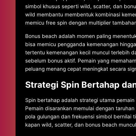
simbol khusus seperti wild, scatter, dan bo
wild membantu membentuk kombinasi kemena
memicu free spin dengan multiplier tambaha
Bonus beach adalah momen paling menentuk
bisa memicu pengganda kemenangan hingga be
tertentu kemenangan kecil muncul terlebih 
sebelum bonus aktif. Pemain yang memahami 
peluang menang cepat meningkat secara sign
Strategi Spin Bertahap da
Spin bertahap adalah strategi utama pemai
Pemain disarankan memulai dengan taruha
pola gulungan dan frekuensi simbol bernilai
kapan wild, scatter, dan bonus beach muncul