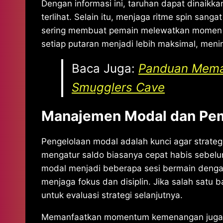
Dengan informasi ini, taruhan dapat dinaik
terlihat. Selain itu, menjaga ritme spin sangat
sering membuat pemain melewatkan momen p
setiap putaran menjadi lebih maksimal, men
Baca Juga:
Panduan Meman
Smugglers Cave
Manajemen Modal dan Pe
Pengelolaan modal adalah kunci agar strategi
mengatur saldo biasanya cepat habis sebelum
modal menjadi beberapa sesi bermain deng
menjaga fokus dan disiplin. Jika salah satu 
untuk evaluasi strategi selanjutnya.
Memanfaatkan momentum kemenangan juga pen