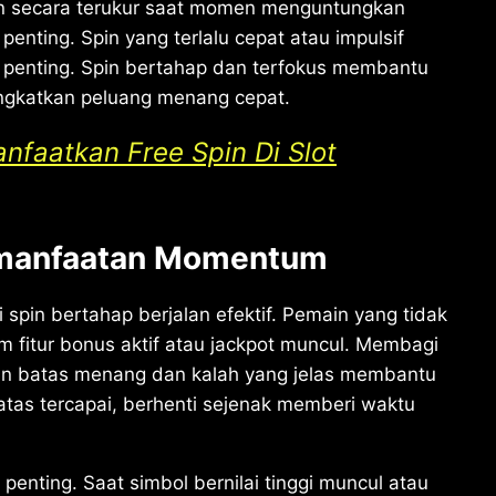
kan secara terukur saat momen menguntungkan
 penting. Spin yang terlalu cepat atau impulsif
enting. Spin bertahap dan terfokus membantu
ingkatkan peluang menang cepat.
faatkan Free Spin Di Slot
manfaatan Momentum
 spin bertahap berjalan efektif. Pemain yang tidak
 fitur bonus aktif atau jackpot muncul. Membagi
an batas menang dan kalah yang jelas membantu
batas tercapai, berhenti sejenak memberi waktu
ting. Saat simbol bernilai tinggi muncul atau