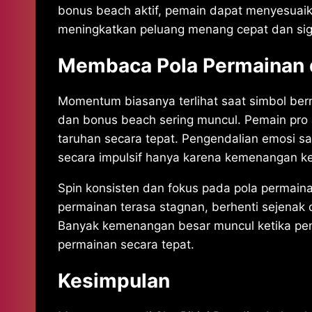
bonus beach aktif, pemain dapat menyesuaika
meningkatkan peluang menang cepat dan sign
Membaca Pola Permainan 
Momentum biasanya terlihat saat simbol bernila
dan bonus beach sering muncul. Pemain pro 
taruhan secara tepat. Pengendalian emosi s
secara impulsif hanya karena kemenangan kec
Spin konsisten dan fokus pada pola permaina
permainan terasa stagnan, berhenti sejenak d
Banyak kemenangan besar muncul ketika pe
permainan secara tepat.
Kesimpulan