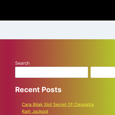
Search
Search
Recent Posts
Cara Bijak Slot Secret Of Cleopatra
Raih Jackpot