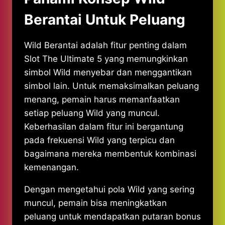
Berantai Untuk Peluang
Wild Berantai adalah fitur penting dalam
Slot The Ultimate 5 yang memungkinkan
simbol Wild menyebar dan menggantikan
simbol lain. Untuk memaksimalkan peluang
menang, pemain harus memanfaatkan
setiap peluang Wild yang muncul.
Keberhasilan dalam fitur ini bergantung
pada frekuensi Wild yang terpicu dan
bagaimana mereka membentuk kombinasi
kemenangan.
Dengan mengetahui pola Wild yang sering
muncul, pemain bisa meningkatkan
peluang untuk mendapatkan putaran bonus