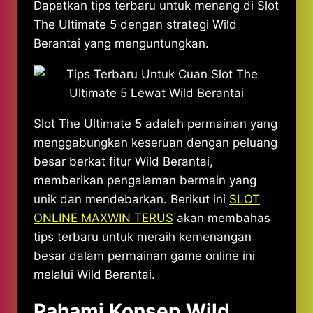
Dapatkan tips terbaru untuk menang di Slot
The Ultimate 5 dengan strategi Wild
Berantai yang menguntungkan.
Slot The Ultimate 5 adalah permainan yang
menggabungkan keseruan dengan peluang
besar berkat fitur Wild Berantai,
memberikan pengalaman bermain yang
unik dan mendebarkan. Berikut ini
SLOT
ONLINE MAXWIN TERUS
akan membahas
tips terbaru untuk meraih kemenangan
besar dalam permainan game online ini
melalui Wild Berantai.
Pahami Konsep Wild