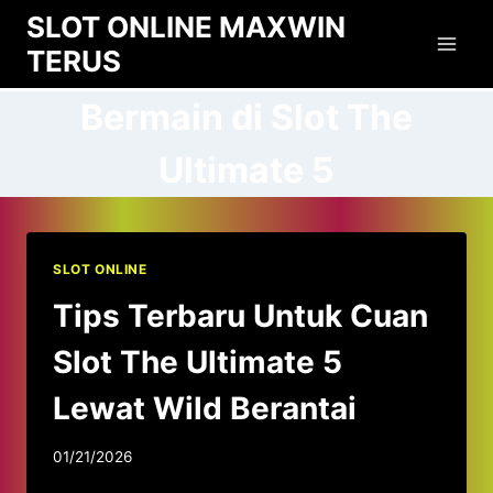
Skip
SLOT ONLINE MAXWIN
to
TERUS
content
Bermain di Slot The
Ultimate 5
SLOT ONLINE
Tips Terbaru Untuk Cuan
Slot The Ultimate 5
Lewat Wild Berantai
01/21/2026