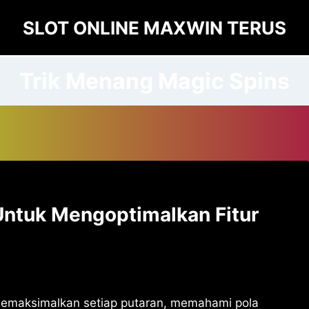
SLOT ONLINE MAXWIN TERUS
Trik Menang Magic Spins
 Untuk Mengoptimalkan Fitur
 memaksimalkan setiap putaran, memahami pola