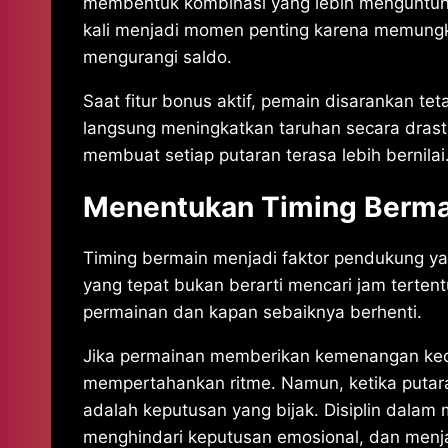
membentuk kombinasi yang lebih menguntungka
kali menjadi momen penting karena memun
mengurangi saldo.
Saat fitur bonus aktif, pemain disarankan te
langsung meningkatkan taruhan secara drasti
membuat setiap putaran terasa lebih bernilai
Menentukan Timing Berma
Timing bermain menjadi faktor pendukung ya
yang tepat bukan berarti mencari jam terten
permainan dan kapan sebaiknya berhenti.
Jika permainan memberikan kemenangan kecil
mempertahankan ritme. Namun, ketika putara
adalah keputusan yang bijak. Disiplin dala
menghindari keputusan emosional, dan menj