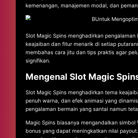
kemenangan, manajemen modal, dan pemanfa
Slot Magic Spins menghadirkan pengalaman
keajaiban dan fitur menarik di setiap putaran
membahas cara jitu dan tips praktis agar p
signifikan.
Mengenal Slot Magic Spin
Slot Magic Spins menghadirkan tema keajaib
penuh warna, dan efek animasi yang dinamis
pengalaman bermain yang santai namun teta
Magic Spins biasanya mengandalkan simbol W
bonus yang dapat meningkatkan nilai payout. 