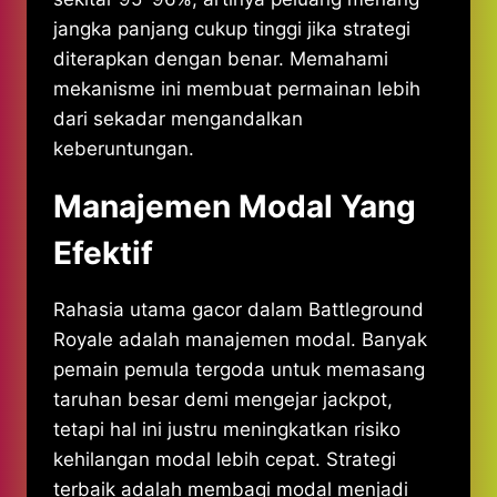
jangka panjang cukup tinggi jika strategi
diterapkan dengan benar. Memahami
mekanisme ini membuat permainan lebih
dari sekadar mengandalkan
keberuntungan.
Manajemen Modal Yang
Efektif
Rahasia utama gacor dalam Battleground
Royale adalah manajemen modal. Banyak
pemain pemula tergoda untuk memasang
taruhan besar demi mengejar jackpot,
tetapi hal ini justru meningkatkan risiko
kehilangan modal lebih cepat. Strategi
terbaik adalah membagi modal menjadi