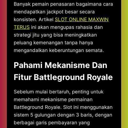
Banyak pemain penasaran bagaimana cara
mendapatkan jackpot besar secara
konsisten. Artikel
SLOT ONLINE MAXWIN
TERUS
ini akan mengupas rahasia dan
strategi jitu yang bisa meningkatkan
peluang kemenangan tanpa hanya
mengandalkan keberuntungan semata.
Pahami Mekanisme Dan
Fitur Battleground Royale
Sebelum mulai bertaruh, penting untuk
memahami mekanisme permainan
Battleground Royale. Slot ini menggunakan
sistem 5 gulungan dengan 3 baris, dengan
berbagai garis pembayaran yang