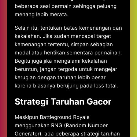
beberapa sesi bermain sehingga peluang
menang lebih merata.
Selain itu, tentukan batas kemenangan dan
kekalahan. Jika sudah mencapai target
kemenangan tertentu, simpan sebagian
modal atau hentikan sementara permainan.
Begitu juga jika mengalami kekalahan
beruntun, jangan tergoda untuk mengejar
kerugian dengan taruhan lebih besar
karena biasanya berujung pada loss total.
Strategi Taruhan Gacor
Meskipun Battleground Royale
menggunakan RNG (Random Number
Generator), ada beberapa strategi taruhan