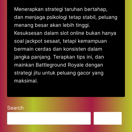
Menerapkan strategi taruhan bertahap,
dan menjaga psikologi tetap stabil, peluang
menang besar akan lebih tinggi.
Kesuksesan dalam slot online bukan hanya
soal jackpot sesaat, tetapi kemampuan
bermain cerdas dan konsisten dalam
jangka panjang. Terapkan tips ini, dan
mainkan Battleground Royale dengan
strategi jitu untuk peluang gacor yang
maksimal.
Search
Search