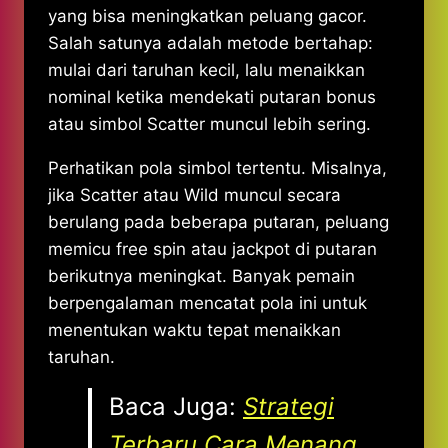
yang bisa meningkatkan peluang gacor.
Salah satunya adalah metode bertahap:
mulai dari taruhan kecil, lalu menaikkan
nominal ketika mendekati putaran bonus
atau simbol Scatter muncul lebih sering.
Perhatikan pola simbol tertentu. Misalnya,
jika Scatter atau Wild muncul secara
berulang pada beberapa putaran, peluang
memicu free spin atau jackpot di putaran
berikutnya meningkat. Banyak pemain
berpengalaman mencatat pola ini untuk
menentukan waktu tepat menaikkan
taruhan.
Baca Juga:
Strategi
Terbaru Cara Menang