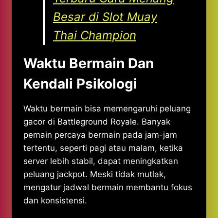
Besar di Slot Muay
Thai Champion
Waktu Bermain Dan
Kendali Psikologi
Waktu bermain bisa memengaruhi peluang
gacor di Battleground Royale. Banyak
pemain percaya bermain pada jam-jam
tertentu, seperti pagi atau malam, ketika
server lebih stabil, dapat meningkatkan
peluang jackpot. Meski tidak mutlak,
mengatur jadwal bermain membantu fokus
dan konsistensi.