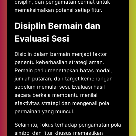
disiplin, dan pengamatan cermat untuk
memaksimalkan potensi setiap fitur.
Disiplin Bermain dan
Evaluasi Sesi
Disiplin dalam bermain menjadi faktor
penentu keberhasilan strategi aman.
Pemain perlu menetapkan batas modal,
jumlah putaran, dan target kemenangan
sebelum memulai sesi. Evaluasi hasil
secara berkala membantu menilai
efektivitas strategi dan mengenali pola
permainan yang muncul.
Selain itu, fokus terhadap pengamatan pola
simbol dan fitur khusus memastikan