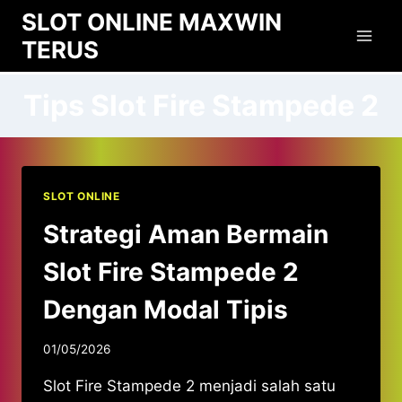
Skip
SLOT ONLINE MAXWIN
to
TERUS
content
Tips Slot Fire Stampede 2
SLOT ONLINE
Strategi Aman Bermain
Slot Fire Stampede 2
Dengan Modal Tipis
01/05/2026
Slot Fire Stampede 2 menjadi salah satu