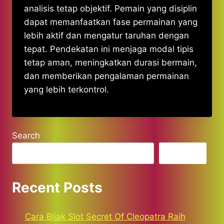
analisis tetap objektif. Pemain yang disiplin
dapat memanfaatkan fase permainan yang
lebih aktif dan mengatur taruhan dengan
tepat. Pendekatan ini menjaga modal tipis
tetap aman, meningkatkan durasi bermain,
dan memberikan pengalaman permainan
yang lebih terkontrol.
Search
Search
Recent Posts
Cara Bijak Slot Secret Of Cleopatra Raih