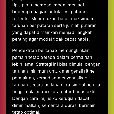
tipis perlu membagi modal menjadi
beberapa bagian untuk sesi putaran
tertentu. Menentukan batas maksimum
taruhan per putaran serta jumlah putaran
yang dapat dimainkan menjadi langkah
penting agar modal tidak cepat habis.
Pendekatan bertahap memungkinkan
pemain tetap berada dalam permainan
lebih lama. Strategi ini bisa dimulai dengan
taruhan minimum untuk mengenali ritme
permainan, kemudian menyesuaikan
taruhan secara perlahan jika simbol bernilai
tinggi mulai muncul atau fitur bonus aktif.
Dengan cara ini, risiko kerugian dapat
diminimalkan, sementara durasi bermain
tetap optimal.