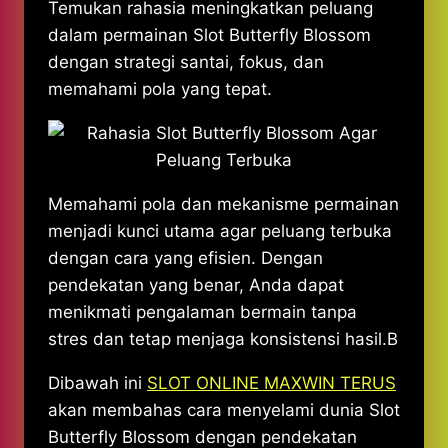
Temukan rahasia meningkatkan peluang
dalam permainan Slot Butterfly Blossom
dengan strategi santai, fokus, dan
memahami pola yang tepat.
Memahami pola dan mekanisme permainan
menjadi kunci utama agar peluang terbuka
dengan cara yang efisien. Dengan
pendekatan yang benar, Anda dapat
menikmati pengalaman bermain tanpa
stres dan tetap menjaga konsistensi hasil.B
Dibawah ini
SLOT ONLINE MAXWIN TERUS
akan membahas cara menyelami dunia Slot
Butterfly Blossom dengan pendekatan