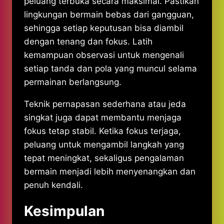
peluang terbuka secara maksimal. Pastikan
lingkungan bermain bebas dari gangguan,
sehingga setiap keputusan bisa diambil
dengan tenang dan fokus. Latih
kemampuan observasi untuk mengenali
setiap tanda dan pola yang muncul selama
permainan berlangsung.
Teknik pernapasan sederhana atau jeda
singkat juga dapat membantu menjaga
fokus tetap stabil. Ketika fokus terjaga,
peluang untuk mengambil langkah yang
tepat meningkat, sekaligus pengalaman
bermain menjadi lebih menyenangkan dan
penuh kendali.
Kesimpulan