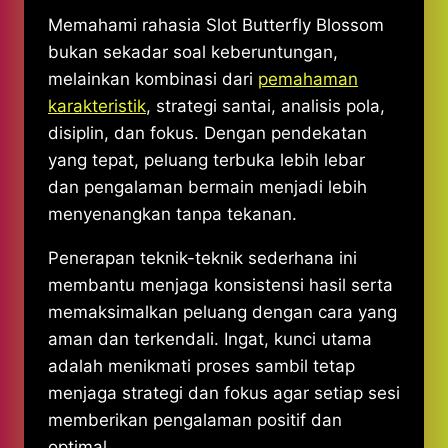
Memahami rahasia Slot Butterfly Blossom
bukan sekadar soal keberuntungan,
melainkan kombinasi dari
pemahaman
karakteristik
, strategi santai, analisis pola,
disiplin, dan fokus. Dengan pendekatan
yang tepat, peluang terbuka lebih lebar
dan pengalaman bermain menjadi lebih
menyenangkan tanpa tekanan.
Penerapan teknik-teknik sederhana ini
membantu menjaga konsistensi hasil serta
memaksimalkan peluang dengan cara yang
aman dan terkendali. Ingat, kunci utama
adalah menikmati proses sambil tetap
menjaga strategi dan fokus agar setiap sesi
memberikan pengalaman positif dan
optimal.