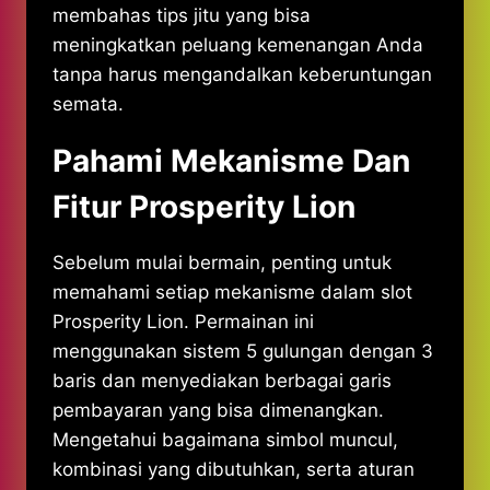
membahas tips jitu yang bisa
meningkatkan peluang kemenangan Anda
tanpa harus mengandalkan keberuntungan
semata.
Pahami Mekanisme Dan
Fitur Prosperity Lion
Sebelum mulai bermain, penting untuk
memahami setiap mekanisme dalam slot
Prosperity Lion. Permainan ini
menggunakan sistem 5 gulungan dengan 3
baris dan menyediakan berbagai garis
pembayaran yang bisa dimenangkan.
Mengetahui bagaimana simbol muncul,
kombinasi yang dibutuhkan, serta aturan