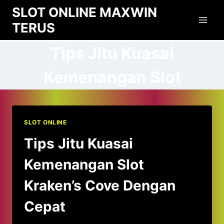
Skip
SLOT ONLINE MAXWIN
to
TERUS
content
Tips Jitu Kuasai
Kemenangan Slot
SLOT ONLINE
Tips Jitu Kuasai
Kemenangan Slot
Kraken’s Cove Dengan
Cepat