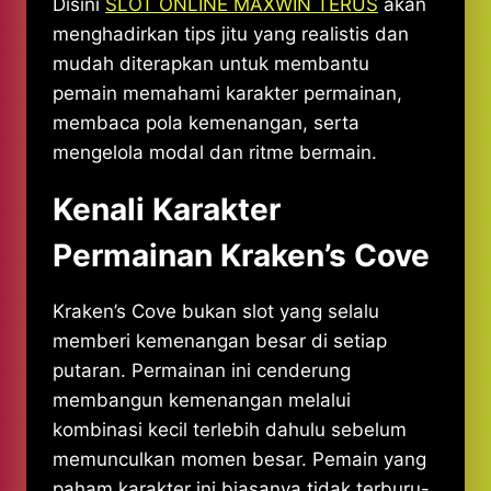
Disini
SLOT ONLINE MAXWIN TERUS
akan
menghadirkan tips jitu yang realistis dan
mudah diterapkan untuk membantu
pemain memahami karakter permainan,
membaca pola kemenangan, serta
mengelola modal dan ritme bermain.
Kenali Karakter
Permainan Kraken’s Cove
Kraken’s Cove bukan slot yang selalu
memberi kemenangan besar di setiap
putaran. Permainan ini cenderung
membangun kemenangan melalui
kombinasi kecil terlebih dahulu sebelum
memunculkan momen besar. Pemain yang
paham karakter ini biasanya tidak terburu-