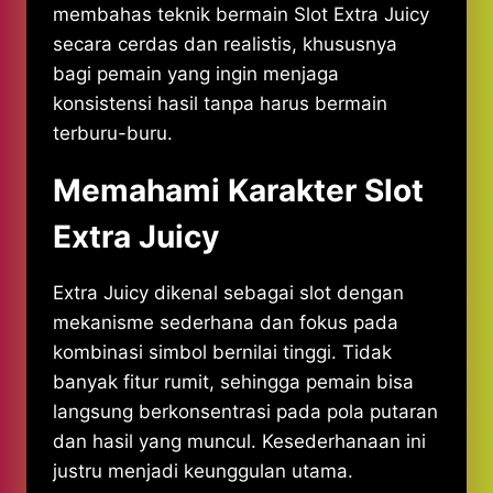
membahas teknik bermain Slot Extra Juicy
secara cerdas dan realistis, khususnya
bagi pemain yang ingin menjaga
konsistensi hasil tanpa harus bermain
terburu-buru.
Memahami Karakter Slot
Extra Juicy
Extra Juicy dikenal sebagai slot dengan
mekanisme sederhana dan fokus pada
kombinasi simbol bernilai tinggi. Tidak
banyak fitur rumit, sehingga pemain bisa
langsung berkonsentrasi pada pola putaran
dan hasil yang muncul. Kesederhanaan ini
justru menjadi keunggulan utama.