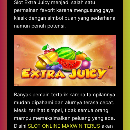
Slot Extra Juicy menjadi salah satu
permainan favorit karena mengusung gaya
klasik dengan simbol buah yang sederhana
namun penuh potensi.
Banyak pemain tertarik karena tampilannya
mudah dipahami dan alurnya terasa cepat.
Meski terlihat simpel, tidak semua orang
mampu memaksimalkan peluang yang ada.
Disini
SLOT ONLINE MAXWIN TERUS
akan