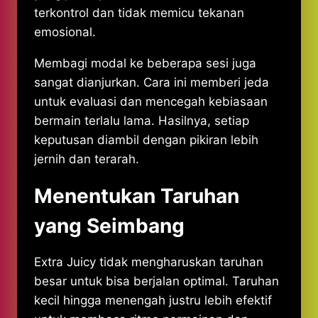
terkontrol dan tidak memicu tekanan
emosional.
Membagi modal ke beberapa sesi juga
sangat dianjurkan. Cara ini memberi jeda
untuk evaluasi dan mencegah kebiasaan
bermain terlalu lama. Hasilnya, setiap
keputusan diambil dengan pikiran lebih
jernih dan terarah.
Menentukan Taruhan
yang Seimbang
Extra Juicy tidak mengharuskan taruhan
besar untuk bisa berjalan optimal. Taruhan
kecil hingga menengah justru lebih efektif