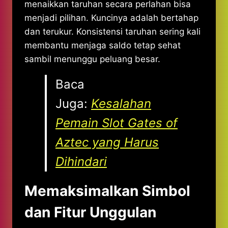
menaikkan taruhan secara perlahan bisa
menjadi pilihan. Kuncinya adalah bertahap
dan terukur. Konsistensi taruhan sering kali
membantu menjaga saldo tetap sehat
sambil menunggu peluang besar.
Baca
Juga:
Kesalahan
Pemain Slot Gates of
Aztec yang Harus
Dihindari
Memaksimalkan Simbol
dan Fitur Unggulan