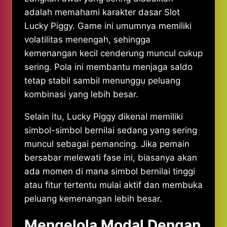
adalah memahami karakter dasar Slot
Lucky Piggy. Game ini umumnya memiliki
volatilitas menengah, sehingga
kemenangan kecil cenderung muncul cukup
sering. Pola ini membantu menjaga saldo
tetap stabil sambil menunggu peluang
kombinasi yang lebih besar.
Selain itu, Lucky Piggy dikenal memiliki
simbol-simbol bernilai sedang yang sering
muncul sebagai pemancing. Jika pemain
bersabar melewati fase ini, biasanya akan
ada momen di mana simbol bernilai tinggi
atau fitur tertentu mulai aktif dan membuka
peluang kemenangan lebih besar.
Mengelola Modal Dengan