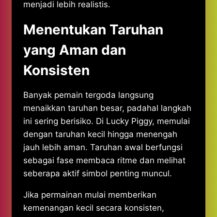
menjadi lebih realistis.
Menentukan Taruhan
yang Aman dan
Konsisten
Banyak pemain tergoda langsung
menaikkan taruhan besar, padahal langkah
ini sering berisiko. Di Lucky Piggy, memulai
dengan taruhan kecil hingga menengah
jauh lebih aman. Taruhan awal berfungsi
sebagai fase membaca ritme dan melihat
seberapa aktif simbol penting muncul.
Jika permainan mulai memberikan
kemenangan kecil secara konsisten,