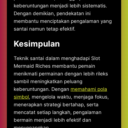
keberuntungan menjadi lebih sistematis.
Dengan demikian, pendekatan ini
membantu menciptakan pengalaman yang
santai namun tetap efektif.
Kesimpulan
Teknik santai dalam menghadapi Slot
Mermaid Riches membantu pemain
menikmati permainan dengan lebih rileks
sambil meningkatkan peluang
keberuntungan. Dengan
memahami pola
simbol
, mengelola waktu, menjaga fokus,
menerapkan strategi bertahap, serta
mencatat setiap langkah, pengalaman
bermain menjadi lebih efektif dan
menyenangkan.