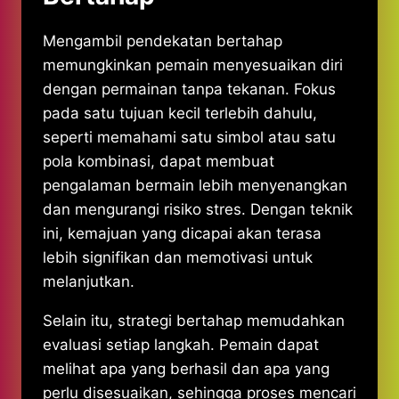
Mengambil pendekatan bertahap
memungkinkan pemain menyesuaikan diri
dengan permainan tanpa tekanan. Fokus
pada satu tujuan kecil terlebih dahulu,
seperti memahami satu simbol atau satu
pola kombinasi, dapat membuat
pengalaman bermain lebih menyenangkan
dan mengurangi risiko stres. Dengan teknik
ini, kemajuan yang dicapai akan terasa
lebih signifikan dan memotivasi untuk
melanjutkan.
Selain itu, strategi bertahap memudahkan
evaluasi setiap langkah. Pemain dapat
melihat apa yang berhasil dan apa yang
perlu disesuaikan, sehingga proses mencari