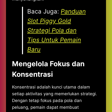
Baca Juga:
Panduan
Slot Piggy Gold
Strategi Pola dan
Tips Untuk Pemain
Baru
Mengelola Fokus dan
Konsentrasi
Konsentrasi adalah kunci utama dalam
setiap aktivitas yang memerlukan strategi.
Dengan tetap fokus pada pola dan
peluang, pemain dapat membuat