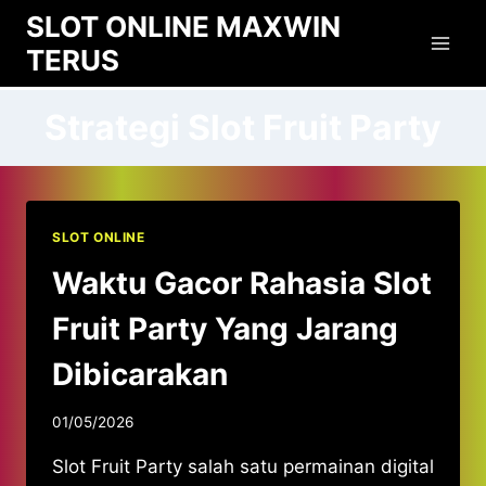
Skip
SLOT ONLINE MAXWIN
to
TERUS
content
Strategi Slot Fruit Party
SLOT ONLINE
Waktu Gacor Rahasia Slot
Fruit Party Yang Jarang
Dibicarakan
01/05/2026
Slot Fruit Party salah satu permainan digital