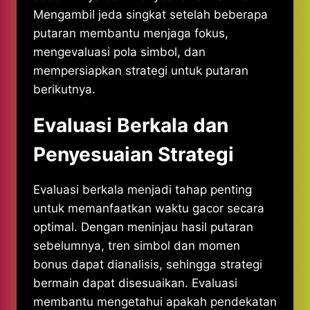
Mengambil jeda singkat setelah beberapa
putaran membantu menjaga fokus,
mengevaluasi pola simbol, dan
mempersiapkan strategi untuk putaran
berikutnya.
Evaluasi Berkala dan
Penyesuaian Strategi
Evaluasi berkala menjadi tahap penting
untuk memanfaatkan waktu gacor secara
optimal. Dengan meninjau hasil putaran
sebelumnya, tren simbol dan momen
bonus dapat dianalisis, sehingga strategi
bermain dapat disesuaikan. Evaluasi
membantu mengetahui apakah pendekatan