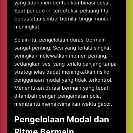
yang tidak membentuk kombinasi besar.
Saat periode ini terdeteksi, peluang fitur
bonus atau simbol bernilai tinggi muncul
meningkat.
Selain itu, pengelolaan durasi bermain
sangat penting. Sesi yang terlalu singkat
seringkali melewatkan momen penting,
sedangkan sesi yang terlalu panjang tanpa
strategi jelas dapat meningkatkan risiko
penggunaan modal yang tidak terkontrol.
Menentukan durasi bermain yang tepat,
ditambah dengan pengamatan pola,
membantu memaksimalkan waktu gacor.
Pengelolaan Modal dan
Ritme Bermain