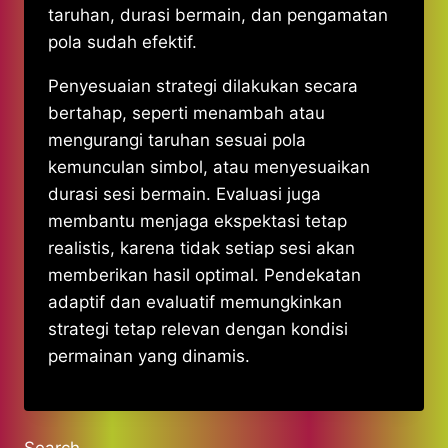
taruhan, durasi bermain, dan pengamatan
pola sudah efektif.
Penyesuaian strategi dilakukan secara
bertahap, seperti menambah atau
mengurangi taruhan sesuai pola
kemunculan simbol, atau menyesuaikan
durasi sesi bermain. Evaluasi juga
membantu menjaga ekspektasi tetap
realistis, karena tidak setiap sesi akan
memberikan hasil optimal. Pendekatan
adaptif dan evaluatif memungkinkan
strategi tetap relevan dengan kondisi
permainan yang dinamis.