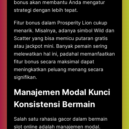
bonus akan membantu Anda mengatur
strategi dengan lebih tepat.
Fitur bonus dalam Prosperity Lion cukup
menarik. Misalnya, adanya simbol Wild dan
Scatter yang bisa memicu putaran gratis
atau jackpot mini. Banyak pemain sering
melewatkan hal ini, padahal memanfaatkan
fitur bonus secara maksimal dapat
meningkatkan peluang menang secara
signifikan.
Manajemen Modal Kunci
Konsistensi Bermain
Salah satu rahasia gacor dalam bermain
slot online adalah manajemen modal.