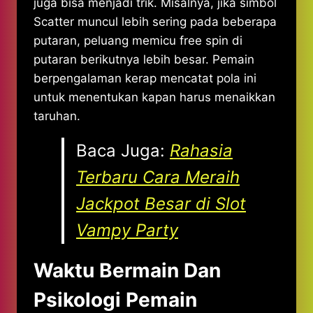
juga bisa menjadi trik. Misalnya, jika simbol
Scatter muncul lebih sering pada beberapa
putaran, peluang memicu free spin di
putaran berikutnya lebih besar. Pemain
berpengalaman kerap mencatat pola ini
untuk menentukan kapan harus menaikkan
taruhan.
Baca Juga:
Rahasia
Terbaru Cara Meraih
Jackpot Besar di Slot
Vampy Party
Waktu Bermain Dan
Psikologi Pemain