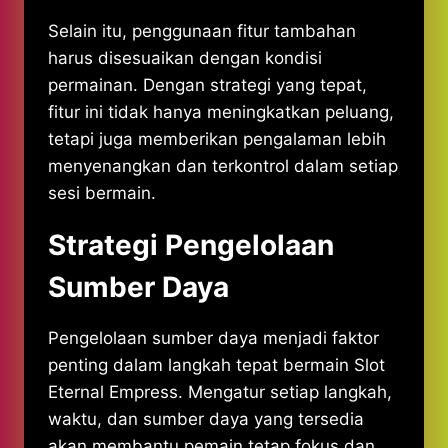
Selain itu, penggunaan fitur tambahan
harus disesuaikan dengan kondisi
permainan. Dengan strategi yang tepat,
fitur ini tidak hanya meningkatkan peluang,
tetapi juga memberikan pengalaman lebih
menyenangkan dan terkontrol dalam setiap
sesi bermain.
Strategi Pengelolaan
Sumber Daya
Pengelolaan sumber daya menjadi faktor
penting dalam langkah tepat bermain Slot
Eternal Empress. Mengatur setiap langkah,
waktu, dan sumber daya yang tersedia
akan membantu pemain tetap fokus dan