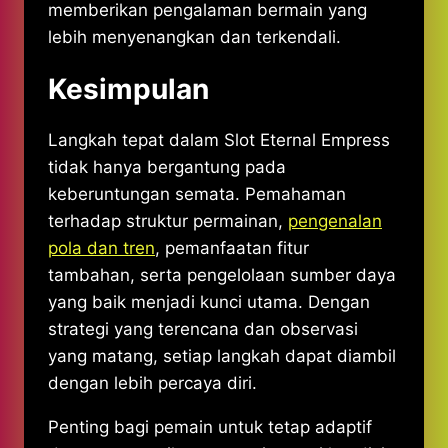
memberikan pengalaman bermain yang
lebih menyenangkan dan terkendali.
Kesimpulan
Langkah tepat dalam Slot Eternal Empress
tidak hanya bergantung pada
keberuntungan semata. Pemahaman
terhadap struktur permainan,
pengenalan
pola dan tren
, pemanfaatan fitur
tambahan, serta pengelolaan sumber daya
yang baik menjadi kunci utama. Dengan
strategi yang terencana dan observasi
yang matang, setiap langkah dapat diambil
dengan lebih percaya diri.
Penting bagi pemain untuk tetap adaptif