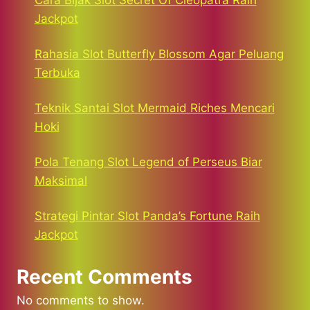
Cara Bijak Slot Secret Of Cleopatra Raih
Jackpot
Rahasia Slot Butterfly Blossom Agar Peluang
Terbuka
Teknik Santai Slot Mermaid Riches Mencari
Hoki
Pola Tenang Slot Legend of Perseus Biar
Maksimal
Strategi Pintar Slot Panda’s Fortune Raih
Jackpot
Recent Comments
No comments to show.