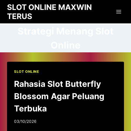
Skip
SLOT ONLINE MAXWIN
to
TERUS
content
Strategi Menang Slot
Online
SLOT ONLINE
Rahasia Slot Butterfly
Blossom Agar Peluang
Terbuka
03/10/2026