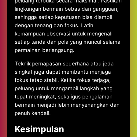
peluang terbuka secara maksimal. Pastikan
lingkungan bermain bebas dari gangguan,
sehingga setiap keputusan bisa diambil
dengan tenang dan fokus. Latih
kemampuan observasi untuk mengenali
setiap tanda dan pola yang muncul selama
permainan berlangsung.
Teknik pernapasan sederhana atau jeda
singkat juga dapat membantu menjaga
fokus tetap stabil. Ketika fokus terjaga,
peluang untuk mengambil langkah yang
tepat meningkat, sekaligus pengalaman
bermain menjadi lebih menyenangkan dan
penuh kendali.
Kesimpulan