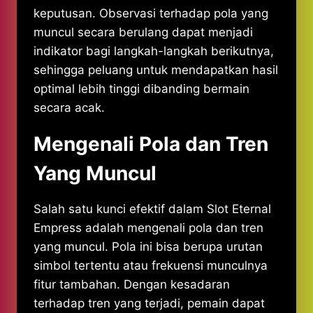
keputusan. Observasi terhadap pola yang
muncul secara berulang dapat menjadi
indikator bagi langkah-langkah berikutnya,
sehingga peluang untuk mendapatkan hasil
optimal lebih tinggi dibanding bermain
secara acak.
Mengenali Pola dan Tren
Yang Muncul
Salah satu kunci efektif dalam Slot Eternal
Empress adalah mengenali pola dan tren
yang muncul. Pola ini bisa berupa urutan
simbol tertentu atau frekuensi munculnya
fitur tambahan. Dengan kesadaran
terhadap tren yang terjadi, pemain dapat