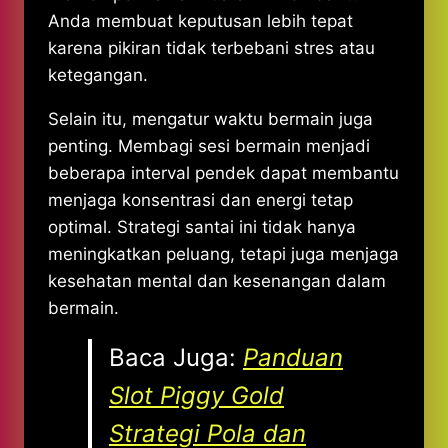
Anda membuat keputusan lebih tepat
karena pikiran tidak terbebani stres atau
ketegangan.
Selain itu, mengatur waktu bermain juga
penting. Membagi sesi bermain menjadi
beberapa interval pendek dapat membantu
menjaga konsentrasi dan energi tetap
optimal. Strategi santai ini tidak hanya
meningkatkan peluang, tetapi juga menjaga
kesehatan mental dan kesenangan dalam
bermain.
Baca Juga:
Panduan
Slot Piggy Gold
Strategi Pola dan