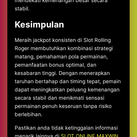
mendekati kemenangan besar secara
stabil.
Kesimpulan
Meraih jackpot konsisten di Slot Rolling
Roger membutuhkan kombinasi strategi
matang, pemahaman pola permainan,
pemanfaatan bonus optimal, dan
kesabaran tinggi. Dengan menerapkan
taruhan bertahap dan timing tepat, pemain
dapat meningkatkan peluang kemenangan
secara stabil dan menikmati sensasi
permainan penuh keseruan tanpa risiko
berlebihan.
Pastikan anda tidak ketinggalan informasi
menarik lainnya di
SLOT ONLINE MAXWIN