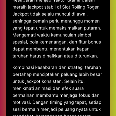
Kesabaran menjadi faktor utama dalam
meraih jackpot stabil di Slot Rolling Roger.
Jackpot tidak selalu muncul di awal,
sehingga pemain perlu menunggu momen
yang tepat untuk memaksimalkan putaran.
Mengamati waktu kemunculan simbol
spesial, pola kemenangan, dan fitur bonus
dapat membantu menentukan kapan
taruhan harus dinaikkan atau diturunkan.
Kombinasi kesabaran dan strategi taruhan
bertahap menciptakan peluang lebih besar
untuk jackpot konsisten. Selain itu,
menikmati animasi dan efek suara
permainan membantu menjaga fokus dan
motivasi. Dengan timing yang tepat, setiap
sesi bermain menjadi peluang nyata untuk