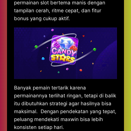
permainan slot bertema manis dengan
tampilan cerah, ritme cepat, dan fitur
bonus yang cukup aktif.
Banyak pemain tertarik karena
permainannya terlihat ringan, tetapi di balik
itu dibutuhkan strategi agar hasilnya bisa
maksimal. Dengan pendekatan yang tepat,
peluang mendekati maxwin bisa lebih
konsisten setiap hari.