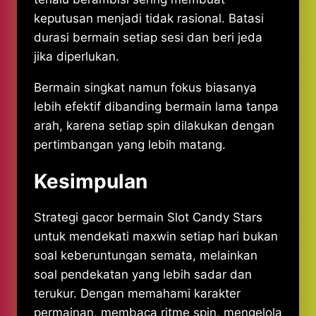
keputusan menjadi tidak rasional. Batasi
durasi bermain setiap sesi dan beri jeda
jika diperlukan.
Bermain singkat namun fokus biasanya
lebih efektif dibanding bermain lama tanpa
arah, karena setiap spin dilakukan dengan
pertimbangan yang lebih matang.
Kesimpulan
Strategi gacor bermain Slot Candy Stars
untuk mendekati maxwin setiap hari bukan
soal keberuntungan semata, melainkan
soal pendekatan yang lebih sadar dan
terukur. Dengan memahami karakter
permainan, membaca ritme spin, mengelola