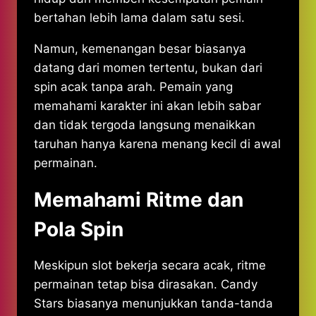
bertahan lebih lama dalam satu sesi.
Namun, kemenangan besar biasanya
datang dari momen tertentu, bukan dari
spin acak tanpa arah. Pemain yang
memahami karakter ini akan lebih sabar
dan tidak tergoda langsung menaikkan
taruhan hanya karena menang kecil di awal
permainan.
Memahami Ritme dan
Pola Spin
Meskipun slot bekerja secara acak, ritme
permainan tetap bisa dirasakan. Candy
Stars biasanya menunjukkan tanda-tanda