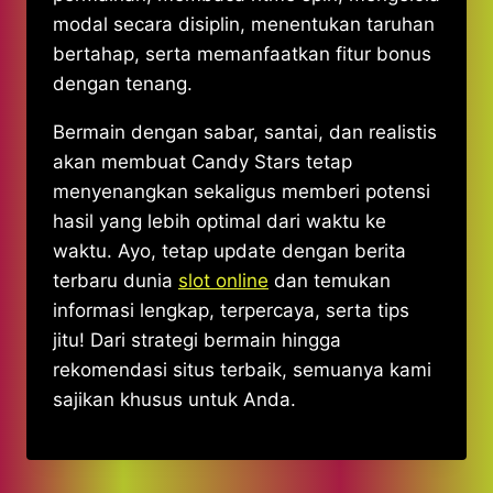
modal secara disiplin, menentukan taruhan
bertahap, serta memanfaatkan fitur bonus
dengan tenang.
Bermain dengan sabar, santai, dan realistis
akan membuat Candy Stars tetap
menyenangkan sekaligus memberi potensi
hasil yang lebih optimal dari waktu ke
waktu. Ayo, tetap update dengan berita
terbaru dunia
slot online
dan temukan
informasi lengkap, terpercaya, serta tips
jitu! Dari strategi bermain hingga
rekomendasi situs terbaik, semuanya kami
sajikan khusus untuk Anda.