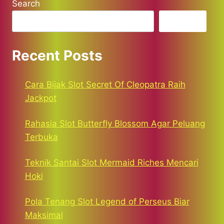
Search
Search
Recent Posts
Cara Bijak Slot Secret Of Cleopatra Raih
Jackpot
Rahasia Slot Butterfly Blossom Agar Peluang
Terbuka
Teknik Santai Slot Mermaid Riches Mencari
Hoki
Pola Tenang Slot Legend of Perseus Biar
Maksimal