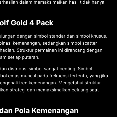
berhasilan dalam memaksimalkan hasil tidak hanya
lf Gold 4 Pack
gulungan dengan simbol standar dan simbol khusus.
binasi kemenangan, sedangkan simbol scatter
hadiah. Struktur permainan ini dirancang dengan
am setiap putaran.
 distribusi simbol sangat penting. Simbol
simbol emas muncul pada frekuensi tertentu, yang jika
engenali tren kemenangan. Mengetahui struktur
an strategi dan memaksimalkan peluang saat
 dan Pola Kemenangan