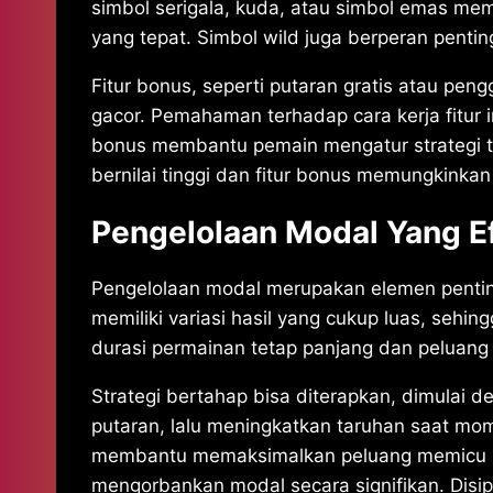
simbol serigala, kuda, atau simbol emas memi
yang tepat. Simbol wild juga berperan pen
Fitur bonus, seperti putaran gratis atau pe
gacor. Pemahaman terhadap cara kerja fitur i
bonus membantu pemain mengatur strategi ta
bernilai tinggi dan fitur bonus memungkinkan
Pengelolaan Modal Yang Ef
Pengelolaan modal merupakan elemen penting
memiliki variasi hasil yang cukup luas, seh
durasi permainan tetap panjang dan peluang
Strategi bertahap bisa diterapkan, dimulai
putaran, lalu meningkatkan taruhan saat mom
membantu memaksimalkan peluang memicu kom
mengorbankan modal secara signifikan. Disi