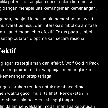
liki potensi besar jika muncul dalam kombinasi
ting dengan memperluas kemungkinan kemenangan.
ngganda, menjadi kunci untuk memanfaatkan waktu
ni, syarat pemicu, dan interaksi simbol dalam fase
ruhan dengan lebih efektif. Fokus pada simbol
 setiap putaran dioptimalkan secara rasional.
ektif
 agar strategi aman dan efektif. Wolf Gold 4 Pack
ingga pengaturan modal yang bijak memungkinkan
 kemenangan tetap terjaga.
 dengan taruhan rendah untuk membaca ritme
en waktu gacor mulai terlihat. Pendekatan ini
binasi simbol bernilai tinggi tanpa
plin dalam pengelolaan modal menjaga keputusan