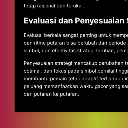
tetap rasional dan terukur.
Evaluasi dan Penyesuaian 
Evaluasi berkala sangat penting untuk memp
dan ritme putaran bisa berubah dari periode 
simbol, dan efektivitas strategi taruhan, p
Penyesuaian strategi mencakup perubahan t
optimal, dan fokus pada simbol bernilai tingg
membantu pemain tetap adaptif terhadap di
peluang memanfaatkan waktu gacor yang sering
dari putaran ke putaran.