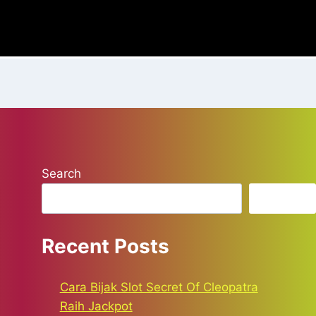
Search
Search
Recent Posts
Cara Bijak Slot Secret Of Cleopatra
Raih Jackpot