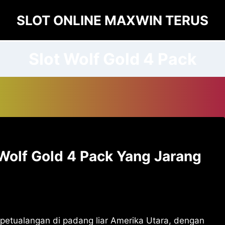
SLOT ONLINE MAXWIN TERUS
Slot Wolf Gold 4 Pack
Wolf Gold 4 Pack Yang Jarang
petualangan di padang liar Amerika Utara, dengan