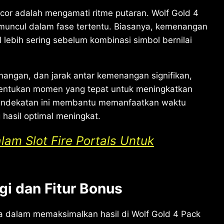
or adalah mengamati ritme putaran. Wolf Gold 4
muncul dalam fase tertentu. Biasanya, kemenangan
l lebih sering sebelum kombinasi simbol bernilai
angan, dan jarak antar kemenangan signifikan,
enentukan momen yang tepat untuk meningkatkan
 Pendekatan ini membantu memanfaatkan waktu
 hasil optimal meningkat.
lam Slot Fire Portals Untuk
gi dan Fitur Bonus
ma dalam memaksimalkan hasil di Wolf Gold 4 Pack