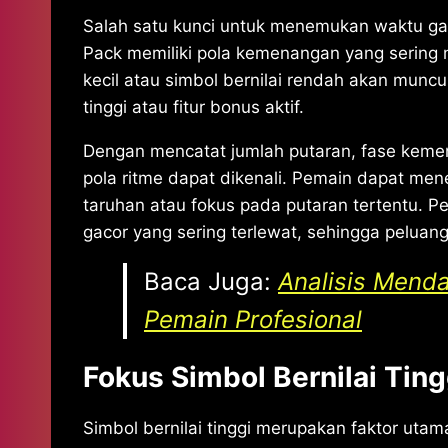
Salah satu kunci untuk menemukan waktu gac
Pack memiliki pola kemenangan yang sering 
kecil atau simbol bernilai rendah akan muncu
tinggi atau fitur bonus aktif.
Dengan mencatat jumlah putaran, fase kemen
pola ritme dapat dikenali. Pemain dapat m
taruhan atau fokus pada putaran tertentu.
gacor yang sering terlewat, sehingga peluang
Baca Juga:
Analisis Menda
Pemain Profesional
Fokus Simbol Bernilai Ting
Simbol bernilai tinggi merupakan faktor uta