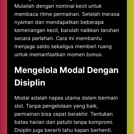
Mulailah dengan nominal kecil untuk
membaca ritme permainan. Setelah merasa
nyaman dan mendapatkan beberapa
kemenangan kecil, barulah naikkan taruhan
secara perlahan. Cara ini membantu
menjaga saldo sekaligus memberi ruang
untuk memanfaatkan momen bonus.
Mengelola Modal Dengan
Disiplin
Modal adalah napas utama dalam bermain
slot. Tanpa pengelolaan yang baik,
permainan bisa cepat berakhir. Tentukan
batas harian dan patuhi tanpa kompromi.
Disiplin juga berarti tahu kapan berhenti.