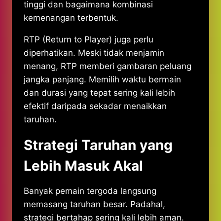
tinggi dan bagaimana kombinasi
kemenangan terbentuk.
RTP (Return to Player) juga perlu
diperhatikan. Meski tidak menjamin
menang, RTP memberi gambaran peluang
jangka panjang. Memilih waktu bermain
dan durasi yang tepat sering kali lebih
efektif daripada sekadar menaikkan
taruhan.
Strategi Taruhan yang
Lebih Masuk Akal
Banyak pemain tergoda langsung
memasang taruhan besar. Padahal,
strategi bertahap sering kali lebih aman.