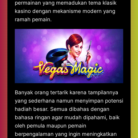
permainan yang memadukan tema klasik
kasino dengan mekanisme modern yang
ramah pemain.
Banyak orang tertarik karena tampilannya
yang sederhana namun menyimpan potensi
hadiah besar. Semua dibahas dengan
bahasa ringan agar mudah dipahami, baik
oleh pemula maupun pemain
berpengalaman yang ingin meningkatkan