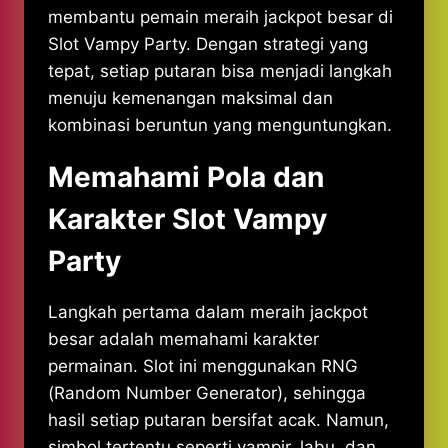
membantu pemain meraih jackpot besar di
Slot Vampy Party. Dengan strategi yang
tepat, setiap putaran bisa menjadi langkah
menuju kemenangan maksimal dan
kombinasi beruntun yang menguntungkan.
Memahami Pola dan
Karakter Slot Vampy
Party
Langkah pertama dalam meraih jackpot
besar adalah memahami karakter
permainan. Slot ini menggunakan RNG
(Random Number Generator), sehingga
hasil setiap putaran bersifat acak. Namun,
simbol tertentu seperti vampir, labu, dan