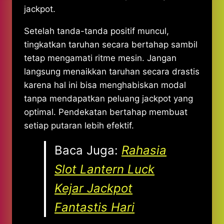
jackpot.
Setelah tanda-tanda positif muncul,
tingkatkan taruhan secara bertahap sambil
tetap mengamati ritme mesin. Jangan
langsung menaikkan taruhan secara drastis
karena hal ini bisa menghabiskan modal
tanpa mendapatkan peluang jackpot yang
optimal. Pendekatan bertahap membuat
setiap putaran lebih efektif.
Baca Juga:
Rahasia
Slot Lantern Luck
Kejar Jackpot
Fantastis Hari