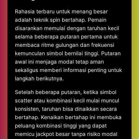
Rahasia terbaru untuk menang besar
adalah teknik spin bertahap. Pemain
disarankan memulai dengan taruhan kecil
selama beberapa putaran pertama untuk
membaca ritme gulungan dan frekuensi
kemunculan simbol bernilai tinggi. Putaran
awal ini menjaga modal tetap aman
sekaligus memberi informasi penting untuk
langkah berikutnya.
Setelah beberapa putaran, ketika simbol
scatter atau kombinasi kecil mulai muncul
konsisten, taruhan bisa dinaikkan secara
bertahap. Kenaikan bertahap ini membuka
peluang kombinasi tinggi yang dapat
memicu jackpot besar tanpa risiko modal