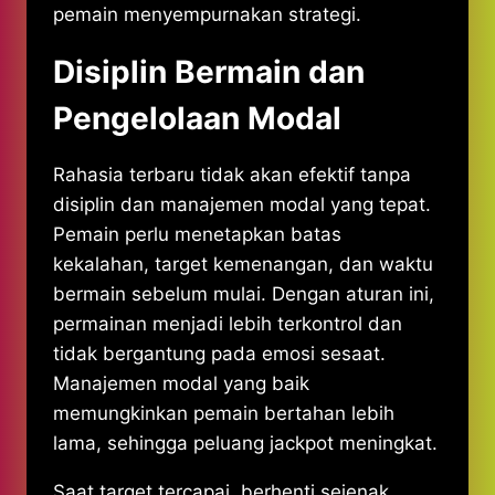
pemain menyempurnakan strategi.
Disiplin Bermain dan
Pengelolaan Modal
Rahasia terbaru tidak akan efektif tanpa
disiplin dan manajemen modal yang tepat.
Pemain perlu menetapkan batas
kekalahan, target kemenangan, dan waktu
bermain sebelum mulai. Dengan aturan ini,
permainan menjadi lebih terkontrol dan
tidak bergantung pada emosi sesaat.
Manajemen modal yang baik
memungkinkan pemain bertahan lebih
lama, sehingga peluang jackpot meningkat.
Saat target tercapai, berhenti sejenak