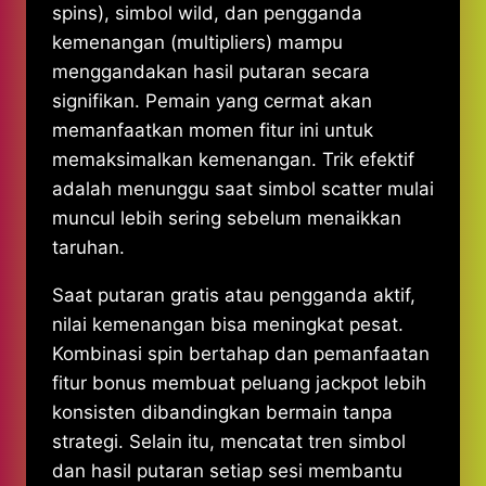
spins), simbol wild, dan pengganda
kemenangan (multipliers) mampu
menggandakan hasil putaran secara
signifikan. Pemain yang cermat akan
memanfaatkan momen fitur ini untuk
memaksimalkan kemenangan. Trik efektif
adalah menunggu saat simbol scatter mulai
muncul lebih sering sebelum menaikkan
taruhan.
Saat putaran gratis atau pengganda aktif,
nilai kemenangan bisa meningkat pesat.
Kombinasi spin bertahap dan pemanfaatan
fitur bonus membuat peluang jackpot lebih
konsisten dibandingkan bermain tanpa
strategi. Selain itu, mencatat tren simbol
dan hasil putaran setiap sesi membantu