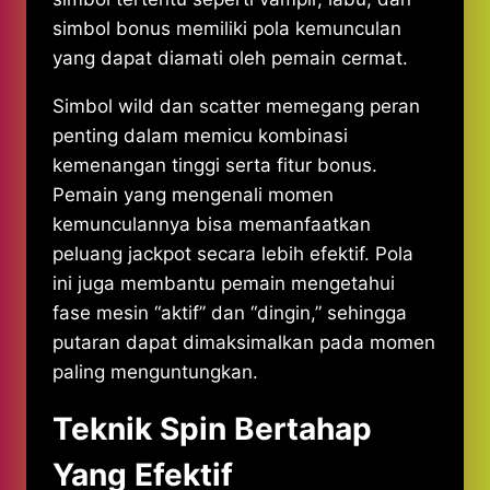
simbol bonus memiliki pola kemunculan
yang dapat diamati oleh pemain cermat.
Simbol wild dan scatter memegang peran
penting dalam memicu kombinasi
kemenangan tinggi serta fitur bonus.
Pemain yang mengenali momen
kemunculannya bisa memanfaatkan
peluang jackpot secara lebih efektif. Pola
ini juga membantu pemain mengetahui
fase mesin “aktif” dan “dingin,” sehingga
putaran dapat dimaksimalkan pada momen
paling menguntungkan.
Teknik Spin Bertahap
Yang Efektif