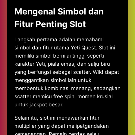
Mengenal Simbol dan
Fitur Penting Slot
Langkah pertama adalah memahami
simbol dan fitur utama Yeti Quest. Slot ini
memiliki simbol bernilai tinggi seperti
karakter Yeti, piala emas, dan salju biru
yang berfungsi sebagai scatter. Wild dapat
menggantikan simbol lain untuk
membentuk kombinasi menang, sedangkan
scatter memicu free spin, momen krusial
untuk jackpot besar.
Selain itu, slot ini menawarkan fitur
multiplier yang dapat melipatgandakan
kemenangan. Pemain cerdas selalu