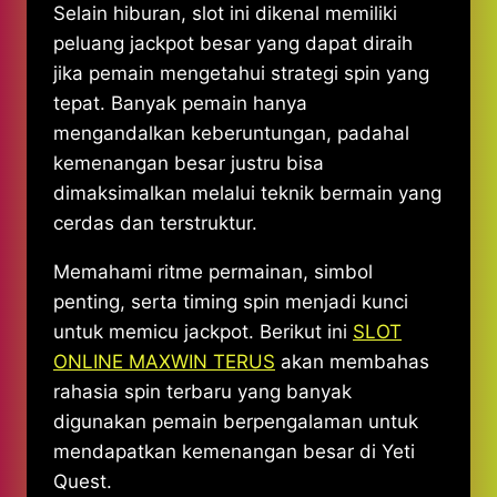
Selain hiburan, slot ini dikenal memiliki
peluang jackpot besar yang dapat diraih
jika pemain mengetahui strategi spin yang
tepat. Banyak pemain hanya
mengandalkan keberuntungan, padahal
kemenangan besar justru bisa
dimaksimalkan melalui teknik bermain yang
cerdas dan terstruktur.
Memahami ritme permainan, simbol
penting, serta timing spin menjadi kunci
untuk memicu jackpot. Berikut ini
SLOT
ONLINE MAXWIN TERUS
akan membahas
rahasia spin terbaru yang banyak
digunakan pemain berpengalaman untuk
mendapatkan kemenangan besar di Yeti
Quest.