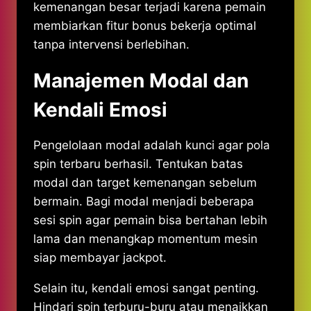
kemenangan besar terjadi karena pemain
membiarkan fitur bonus bekerja optimal
tanpa intervensi berlebihan.
Manajemen Modal dan
Kendali Emosi
Pengelolaan modal adalah kunci agar pola
spin terbaru berhasil. Tentukan batas
modal dan target kemenangan sebelum
bermain. Bagi modal menjadi beberapa
sesi spin agar pemain bisa bertahan lebih
lama dan menangkap momentum mesin
siap membayar jackpot.
Selain itu, kendali emosi sangat penting.
Hindari spin terburu-buru atau menaikkan