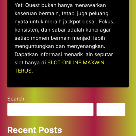
Yeti Quest bukan hanya menawarkan
keseruan bermain, tetapi juga peluang
nyata untuk meraih jackpot besar. Fokus,
konsisten, dan sabar adalah kunci agar
setiap momen bermain menjadi lebih
menguntungkan dan menyenangkan.
Dapatkan informasi menarik lain seputar
slot hanya di
SLOT ONLINE MAXWIN
TERUS
.
Search
Search
Recent Posts