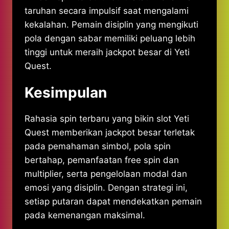
taruhan secara impulsif saat mengalami
kekalahan. Pemain disiplin yang mengikuti
pola dengan sabar memiliki peluang lebih
tinggi untuk meraih jackpot besar di Yeti
Quest.
Kesimpulan
Rahasia spin terbaru yang bikin slot Yeti
Quest memberikan jackpot besar terletak
pada pemahaman simbol, pola spin
bertahap, pemanfaatan free spin dan
multiplier, serta pengelolaan modal dan
emosi yang disiplin. Dengan strategi ini,
setiap putaran dapat mendekatkan pemain
pada kemenangan maksimal.