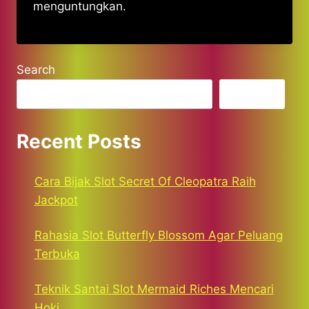
menguntungkan.
Search
Search
Recent Posts
Cara Bijak Slot Secret Of Cleopatra Raih
Jackpot
Rahasia Slot Butterfly Blossom Agar Peluang
Terbuka
Teknik Santai Slot Mermaid Riches Mencari
Hoki