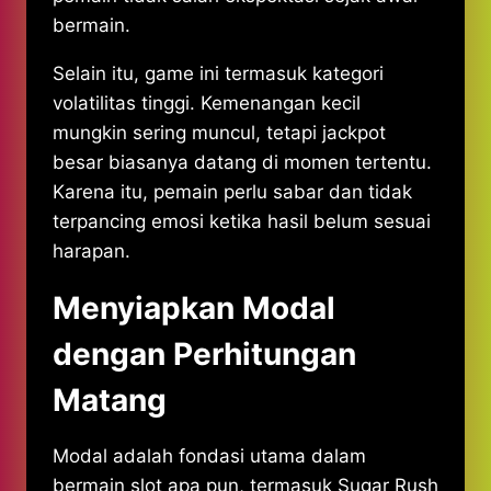
bermain.
Selain itu, game ini termasuk kategori
volatilitas tinggi. Kemenangan kecil
mungkin sering muncul, tetapi jackpot
besar biasanya datang di momen tertentu.
Karena itu, pemain perlu sabar dan tidak
terpancing emosi ketika hasil belum sesuai
harapan.
Menyiapkan Modal
dengan Perhitungan
Matang
Modal adalah fondasi utama dalam
bermain slot apa pun, termasuk Sugar Rush