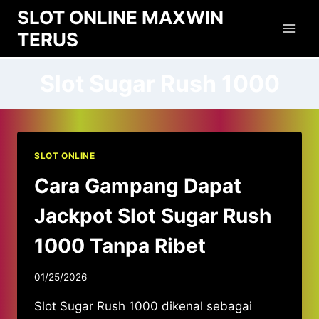
Skip
SLOT ONLINE MAXWIN
to
TERUS
content
Slot Sugar Rush 1000
SLOT ONLINE
Cara Gampang Dapat
Jackpot Slot Sugar Rush
1000 Tanpa Ribet
01/25/2026
Slot Sugar Rush 1000 dikenal sebagai