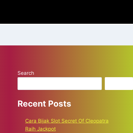
Search
Search
Recent Posts
Cara Bijak Slot Secret Of Cleopatra
Raih Jackpot