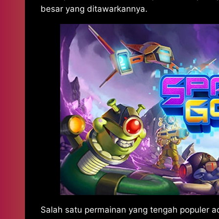
besar yang ditawarkannya.
Salah satu permainan yang tengah populer a