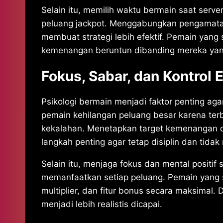
Selain itu, memilih waktu bermain saat serve
peluang jackpot. Menggabungkan pengamata
membuat strategi lebih efektif. Pemain yang
kemenangan beruntun dibanding mereka yan
Fokus, Sabar, dan Kontrol 
Psikologi bermain menjadi faktor penting aga
pemain kehilangan peluang besar karena ter
kekalahan. Menetapkan target kemenangan d
langkah penting agar tetap disiplin dan tida
Selain itu, menjaga fokus dan mental positi
memanfaatkan setiap peluang. Pemain yang 
multiplier, dan fitur bonus secara maksimal.
menjadi lebih realistis dicapai.