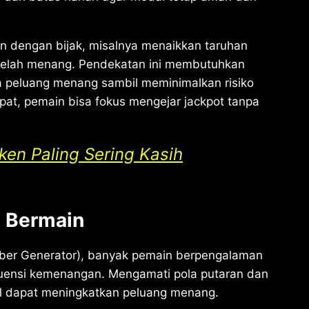
kan dengan bijak, misalnya menaikkan taruhan
etelah menang. Pendekatan ini membutuhkan
aga peluang menang sambil meminimalkan risiko
pat, pemain bisa fokus mengejar jackpot tanpa
en Paling Sering Kasih
u Bermain
er Generator), banyak pemain berpengalaman
kuensi kemenangan. Mengamati pola putaran dan
ul dapat meningkatkan peluang menang.