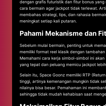
dengan grafis futuristik dan fitur bonus ya
cara bermain agar jackpot tidak terlewat. Arti
membahas strategi, tips, dan rahasia berma
meningkat setiap kali putaran.
Pahami Mekanisme dan Fi
Sebelum mulai bermain, penting untuk mema
memiliki format reel klasik dengan tambahan fi
Memahami cara kerja simbol-simbol ini aka
yang tepat dan peluang memicu jackpot lebih 
Selain itu, Space Goonz memiliki RTP (Return 
tinggi, artinya kemenangan mungkin tidak sel
nilainya bisa besar. Pemahaman ini membant
sehingga tidak mudah kehabisan saat mengej