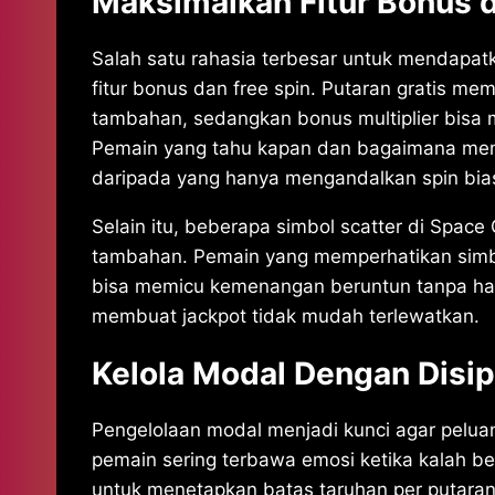
Maksimalkan Fitur Bonus d
Salah satu rahasia terbesar untuk mendapa
fitur bonus dan free spin. Putaran gratis 
tambahan, sedangkan bonus multiplier bisa m
Pemain yang tahu kapan dan bagaimana memicu
daripada yang hanya mengandalkan spin bia
Selain itu, beberapa simbol scatter di Spa
tambahan. Pemain yang memperhatikan simb
bisa memicu kemenangan beruntun tanpa harus
membuat jackpot tidak mudah terlewatkan.
Kelola Modal Dengan Disip
Pengelolaan modal menjadi kunci agar pelua
pemain sering terbawa emosi ketika kalah be
untuk menetapkan batas taruhan per putaran