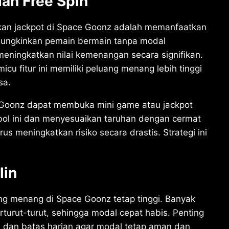
an Free Spin
tkan jackpot di Space Goonz adalah memanfaatkan
memungkinkan pemain bermain tanpa modal
eningkatkan nilai kemenangan secara signifikan.
 fitur ini memiliki peluang menang lebih tinggi
sa.
ce Goonz dapat membuka mini game atau jackpot
ol ini dan menyesuaikan taruhan dengan cermat
 meningkatkan risiko secara drastis. Strategi ini
lin
ng menang di Space Goonz tetap tinggi. Banyak
rturut-turut, sehingga modal cepat habis. Penting
 dan batas harian agar modal tetap aman dan