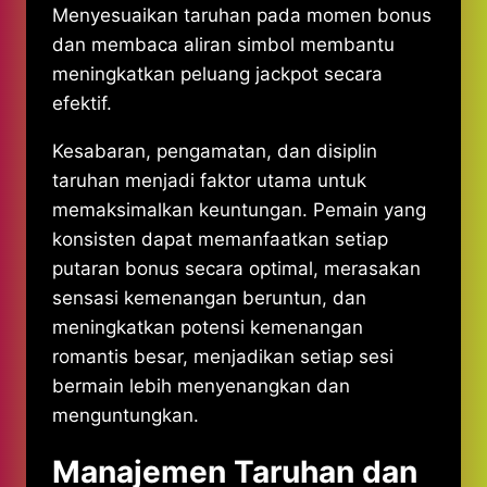
Menyesuaikan taruhan pada momen bonus
dan membaca aliran simbol membantu
meningkatkan peluang jackpot secara
efektif.
Kesabaran, pengamatan, dan disiplin
taruhan menjadi faktor utama untuk
memaksimalkan keuntungan. Pemain yang
konsisten dapat memanfaatkan setiap
putaran bonus secara optimal, merasakan
sensasi kemenangan beruntun, dan
meningkatkan potensi kemenangan
romantis besar, menjadikan setiap sesi
bermain lebih menyenangkan dan
menguntungkan.
Manajemen Taruhan dan