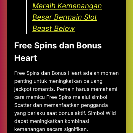
Meraih Kemenangan
Besar Bermain Slot
Beast Below
Free Spins dan Bonus
Heart
Free Spins dan Bonus Heart adalah momen
penting untuk meningkatkan peluang
jackpot romantis. Pemain harus memahami
cara memicu Free Spins melalui simbol
Scatter dan memanfaatkan pengganda
yang berlaku saat bonus aktif. Simbol Wild
dapat meningkatkan kombinasi
kemenangan secara signifikan.