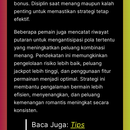
bonus. Disiplin saat menang maupun kalah
penting untuk memastikan strategi tetap
efektif.
Beberapa pemain juga mencatat riwayat
putaran untuk mengantisipasi pola tertentu
yang meningkatkan peluang kombinasi
menang. Pendekatan ini memungkinkan
pengelolaan risiko lebih baik, peluang
jackpot lebih tinggi, dan penggunaan fitur
permainan menjadi optimal. Strategi ini
membantu pengalaman bermain lebih
efisien, menyenangkan, dan peluang
kemenangan romantis meningkat secara
konsisten.
Baca Juga:
Tips