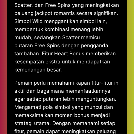
Scatter, dan Free Spins yang meningkatkan
peluang jackpot romantis secara signifikan.
Simbol Wild menggantikan simbol lain,
membentuk kombinasi menang lebih
mudah, sedangkan Scatter memicu
putaran Free Spins dengan pengganda
tambahan. Fitur Heart Bonus memberikan
kesempatan ekstra untuk mendapatkan
kemenangan besar.
Pemain perlu memahami kapan fitur-fitur ini
aktif dan bagaimana memanfaatkannya
agar setiap putaran lebih menguntungkan.
Mengamati pola simbol yang muncul dan
memaksimalkan momen bonus menjadi
strategi utama. Dengan memahami setiap
fitur, pemain dapat meningkatkan peluang