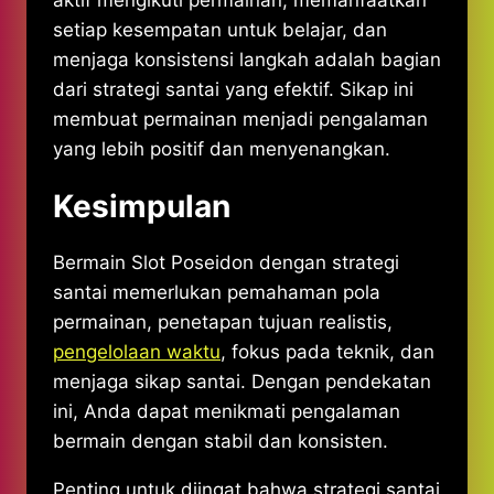
aktif mengikuti permainan, memanfaatkan
setiap kesempatan untuk belajar, dan
menjaga konsistensi langkah adalah bagian
dari strategi santai yang efektif. Sikap ini
membuat permainan menjadi pengalaman
yang lebih positif dan menyenangkan.
Kesimpulan
Bermain Slot Poseidon dengan strategi
santai memerlukan pemahaman pola
permainan, penetapan tujuan realistis,
pengelolaan waktu
, fokus pada teknik, dan
menjaga sikap santai. Dengan pendekatan
ini, Anda dapat menikmati pengalaman
bermain dengan stabil dan konsisten.
Penting untuk diingat bahwa strategi santai