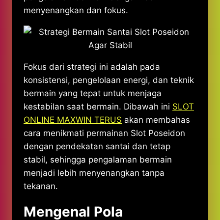
menyenangkan dan fokus.
Fokus dari strategi ini adalah pada
konsistensi, pengelolaan energi, dan teknik
bermain yang tepat untuk menjaga
kestabilan saat bermain. Dibawah ini
SLOT
ONLINE MAXWIN TERUS
akan membahas
cara menikmati permainan Slot Poseidon
dengan pendekatan santai dan tetap
stabil, sehingga pengalaman bermain
menjadi lebih menyenangkan tanpa
tekanan.
Mengenal Pola