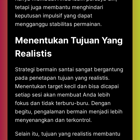
tetapi juga membantu menghindari
keputusan impulsif yang dapat
mengganggu stabilitas permainan.
Menentukan Tujuan Yang
Realistis
Strategi bermain santai sangat bergantung
pada penetapan tujuan yang realistis.
Menentukan target kecil dan bisa dicapai
setiap sesi akan membuat Anda lebih
fokus dan tidak terburu-buru. Dengan
begitu, pengalaman bermain menjadi lebih
menyenangkan dan terkontrol.
Selain itu, tujuan yang realistis membantu