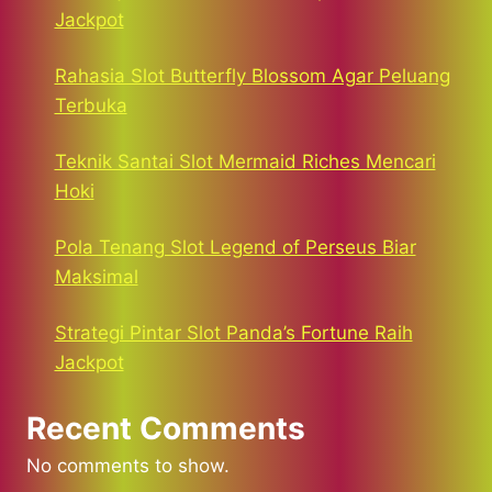
Jackpot
Rahasia Slot Butterfly Blossom Agar Peluang
Terbuka
Teknik Santai Slot Mermaid Riches Mencari
Hoki
Pola Tenang Slot Legend of Perseus Biar
Maksimal
Strategi Pintar Slot Panda’s Fortune Raih
Jackpot
Recent Comments
No comments to show.