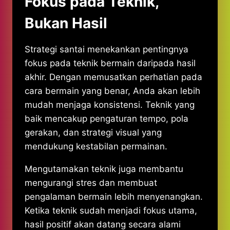
Fokus pada Teknik,
Bukan Hasil
Strategi santai menekankan pentingnya
fokus pada teknik bermain daripada hasil
akhir. Dengan memusatkan perhatian pada
cara bermain yang benar, Anda akan lebih
mudah menjaga konsistensi. Teknik yang
baik mencakup pengaturan tempo, pola
gerakan, dan strategi visual yang
mendukung kestabilan permainan.
Mengutamakan teknik juga membantu
mengurangi stres dan membuat
pengalaman bermain lebih menyenangkan.
Ketika teknik sudah menjadi fokus utama,
hasil positif akan datang secara alami