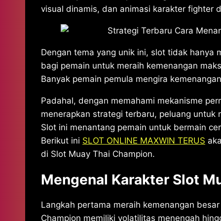
visual dinamis, dan animasi karakter fighter 
Dengan tema yang unik ini, slot tidak hanya
bagi pemain untuk meraih kemenangan maksim
Banyak pemain pemula mengira kemenangan 
Padahal, dengan memahami mekanisme permai
menerapkan strategi terbaru, peluang untuk 
Slot ini menantang pemain untuk bermain c
Berikut ini
SLOT ONLINE MAXWIN TERUS
aka
di Slot Muay Thai Champion.
Mengenal Karakter Slot M
Langkah pertama meraih kemenangan besar 
Champion memiliki volatilitas menengah hing