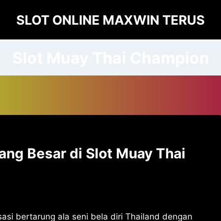
SLOT ONLINE MAXWIN TERUS
Slot Muay Thai Champion
ang Besar di Slot Muay Thai
i bertarung ala seni bela diri Thailand dengan