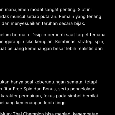
 dan manajemen modal sangat penting. Slot ini
idak muncul setiap putaran. Pemain yang tenang
dan menyesuaikan taruhan secara bijak.
lum bermain. Disiplin berhenti saat target tercapai
urangi risiko kerugian. Kombinasi strategi spin,
at peluang kemenangan besar lebih realistis dan
ukan hanya soal keberuntungan semata, tetapi
n fitur Free Spin dan Bonus, serta pengelolaan
rakter permainan, fokus pada simbol bernilai
 peluang kemenangan lebih tinggi.
 di Muay Thai Champion bisa menjadi kesempatan