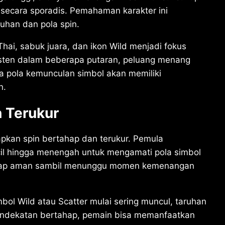
r secara sporadis. Pemahaman karakter ini
uhan dan pola spin.
Thai, sabuk juara, dan ikon Wild menjadi fokus
sisten dalam beberapa putaran, peluang menang
 pola kemunculan simbol akan memiliki
n.
n Terukur
kan spin bertahap dan terukur. Pemula
cil hingga menengah untuk mengamati pola simbol
l tetap aman sambil menunggu momen kemenangan
ol Wild atau Scatter mulai sering muncul, taruhan
endekatan bertahap, pemain bisa memanfaatkan