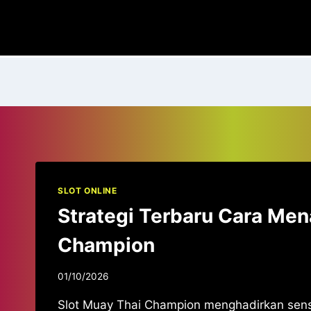
Skip
to
content
SLOT ONLINE
Strategi Terbaru Cara Men
Champion
01/10/2026
Slot Muay Thai Champion menghadirkan sensas