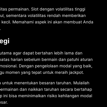
itas permainan. Slot dengan volatilitas tinggi
ul, sementara volatilitas rendah memberikan
h kecil. Memahami aspek ini akan membuat Anda
.
egi
utama agar dapat bertahan lebih lama dan
tas harian sebelum bermain dan patuhi aturan
emosional. Dengan pengelolaan modal yang baik,
gu momen yang tepat untuk meraih jackpot.
ga untuk menentukan besaran taruhan. Mulailah
permainan dan naikkan taruhan secara bertahap
p ini bisa meminimalkan risiko kehilangan modal
sar.