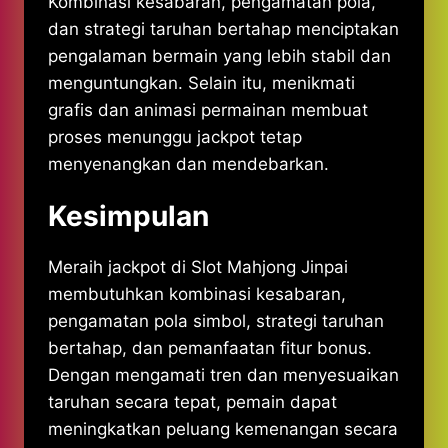
Kombinasi kesabaran, pengamatan pola,
dan strategi taruhan bertahap menciptakan
pengalaman bermain yang lebih stabil dan
menguntungkan. Selain itu, menikmati
grafis dan animasi permainan membuat
proses menunggu jackpot tetap
menyenangkan dan mendebarkan.
Kesimpulan
Meraih jackpot di Slot Mahjong Jinpai
membutuhkan kombinasi kesabaran,
pengamatan pola simbol, strategi taruhan
bertahap, dan pemanfaatan fitur bonus.
Dengan mengamati tren dan menyesuaikan
taruhan secara tepat, pemain dapat
meningkatkan peluang kemenangan secara