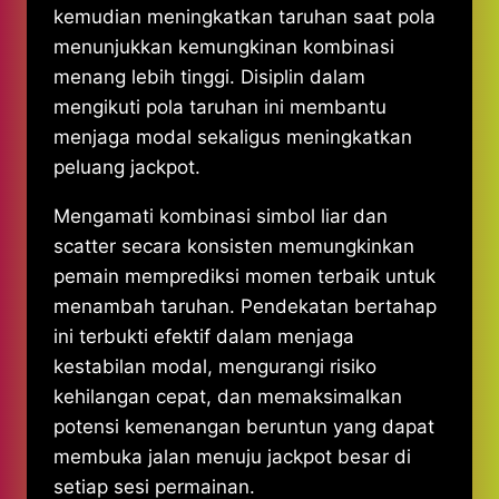
kemudian meningkatkan taruhan saat pola
menunjukkan kemungkinan kombinasi
menang lebih tinggi. Disiplin dalam
mengikuti pola taruhan ini membantu
menjaga modal sekaligus meningkatkan
peluang jackpot.
Mengamati kombinasi simbol liar dan
scatter secara konsisten memungkinkan
pemain memprediksi momen terbaik untuk
menambah taruhan. Pendekatan bertahap
ini terbukti efektif dalam menjaga
kestabilan modal, mengurangi risiko
kehilangan cepat, dan memaksimalkan
potensi kemenangan beruntun yang dapat
membuka jalan menuju jackpot besar di
setiap sesi permainan.