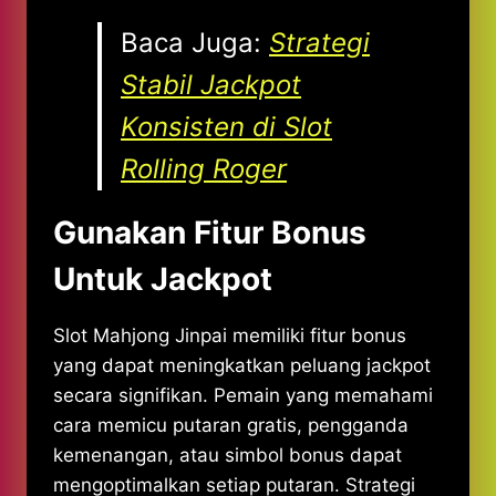
Baca Juga:
Strategi
Stabil Jackpot
Konsisten di Slot
Rolling Roger
Gunakan Fitur Bonus
Untuk Jackpot
Slot Mahjong Jinpai memiliki fitur bonus
yang dapat meningkatkan peluang jackpot
secara signifikan. Pemain yang memahami
cara memicu putaran gratis, pengganda
kemenangan, atau simbol bonus dapat
mengoptimalkan setiap putaran. Strategi