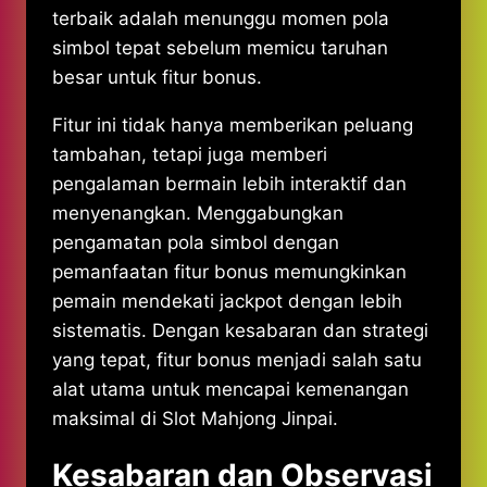
terbaik adalah menunggu momen pola
simbol tepat sebelum memicu taruhan
besar untuk fitur bonus.
Fitur ini tidak hanya memberikan peluang
tambahan, tetapi juga memberi
pengalaman bermain lebih interaktif dan
menyenangkan. Menggabungkan
pengamatan pola simbol dengan
pemanfaatan fitur bonus memungkinkan
pemain mendekati jackpot dengan lebih
sistematis. Dengan kesabaran dan strategi
yang tepat, fitur bonus menjadi salah satu
alat utama untuk mencapai kemenangan
maksimal di Slot Mahjong Jinpai.
Kesabaran dan Observasi