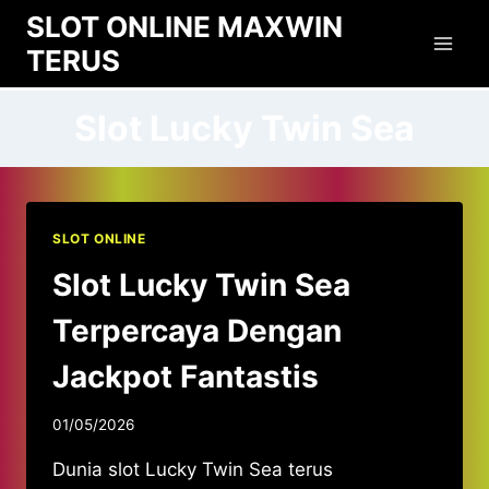
Skip
SLOT ONLINE MAXWIN
to
TERUS
content
Slot Lucky Twin Sea
SLOT ONLINE
Slot Lucky Twin Sea
Terpercaya Dengan
Jackpot Fantastis
01/05/2026
Dunia slot Lucky Twin Sea terus