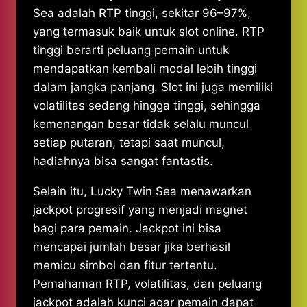
Sea adalah RTP tinggi, sekitar 96–97%,
yang termasuk baik untuk slot online. RTP
tinggi berarti peluang pemain untuk
mendapatkan kembali modal lebih tinggi
dalam jangka panjang. Slot ini juga memiliki
volatilitas sedang hingga tinggi, sehingga
kemenangan besar tidak selalu muncul
setiap putaran, tetapi saat muncul,
hadiahnya bisa sangat fantastis.
Selain itu, Lucky Twin Sea menawarkan
jackpot progresif yang menjadi magnet
bagi para pemain. Jackpot ini bisa
mencapai jumlah besar jika berhasil
memicu simbol dan fitur tertentu.
Pemahaman RTP, volatilitas, dan peluang
jackpot adalah kunci agar pemain dapat