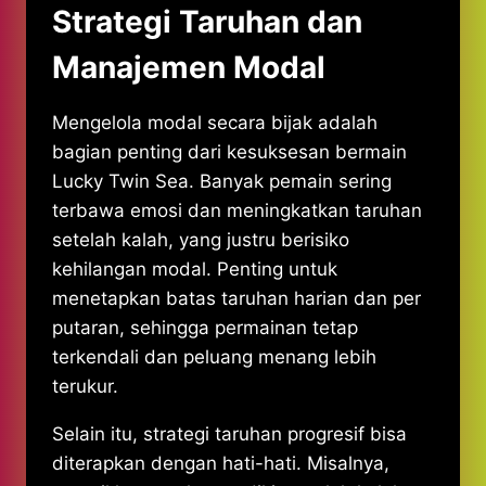
Strategi Taruhan dan
Manajemen Modal
Mengelola modal secara bijak adalah
bagian penting dari kesuksesan bermain
Lucky Twin Sea. Banyak pemain sering
terbawa emosi dan meningkatkan taruhan
setelah kalah, yang justru berisiko
kehilangan modal. Penting untuk
menetapkan batas taruhan harian dan per
putaran, sehingga permainan tetap
terkendali dan peluang menang lebih
terukur.
Selain itu, strategi taruhan progresif bisa
diterapkan dengan hati-hati. Misalnya,