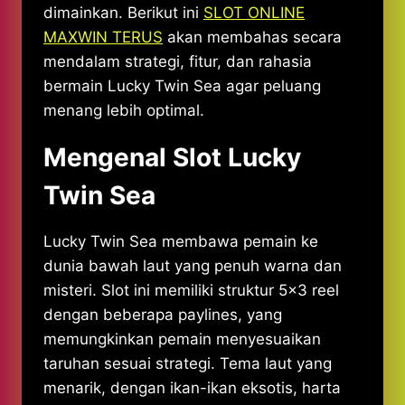
dimainkan. Berikut ini
SLOT ONLINE
MAXWIN TERUS
akan membahas secara
mendalam strategi, fitur, dan rahasia
bermain Lucky Twin Sea agar peluang
menang lebih optimal.
Mengenal Slot Lucky
Twin Sea
Lucky Twin Sea membawa pemain ke
dunia bawah laut yang penuh warna dan
misteri. Slot ini memiliki struktur 5×3 reel
dengan beberapa paylines, yang
memungkinkan pemain menyesuaikan
taruhan sesuai strategi. Tema laut yang
menarik, dengan ikan-ikan eksotis, harta