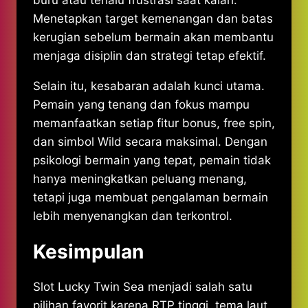
buru atau terlalu frustrasi saat kalah.
Menetapkan target kemenangan dan batas
kerugian sebelum bermain akan membantu
menjaga disiplin dan strategi tetap efektif.
Selain itu, kesabaran adalah kunci utama.
Pemain yang tenang dan fokus mampu
memanfaatkan setiap fitur bonus, free spin,
dan simbol Wild secara maksimal. Dengan
psikologi bermain yang tepat, pemain tidak
hanya meningkatkan peluang menang,
tetapi juga membuat pengalaman bermain
lebih menyenangkan dan terkontrol.
Kesimpulan
Slot Lucky Twin Sea menjadi salah satu
pilihan favorit karena RTP tinggi, tema laut