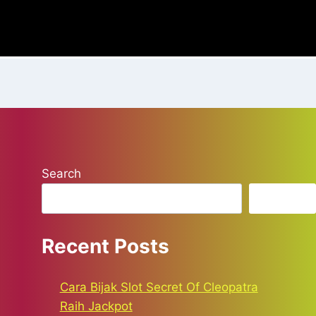
Search
Search
Recent Posts
Cara Bijak Slot Secret Of Cleopatra
Raih Jackpot