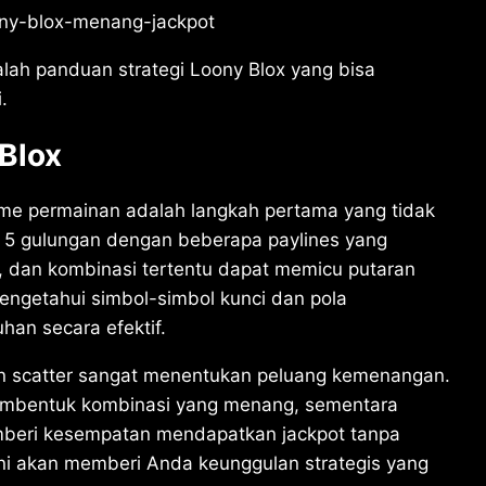
lah panduan strategi Loony Blox yang bisa
.
Blox
e permainan adalah langkah pertama yang tidak
at 5 gulungan dengan beberapa paylines yang
da, dan kombinasi tertentu dapat memicu putaran
mengetahui simbol-simbol kunci dan pola
an secara efektif.
d dan scatter sangat menentukan peluang kemenangan.
membentuk kombinasi yang menang, sementara
emberi kesempatan mendapatkan jackpot tanpa
ni akan memberi Anda keunggulan strategis yang