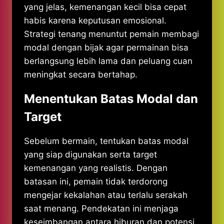
yang jelas, kemenangan kecil bisa cepat
habis karena keputusan emosional.
Strategi tenang menuntut pemain membagi
modal dengan bijak agar permainan bisa
berlangsung lebih lama dan peluang cuan
meningkat secara bertahap.
Menentukan Batas Modal dan
Target
Sebelum bermain, tentukan batas modal
yang siap digunakan serta target
kemenangan yang realistis. Dengan
batasan ini, pemain tidak terdorong
mengejar kekalahan atau terlalu serakah
saat menang. Pendekatan ini menjaga
keseimbangan antara hiburan dan potensi