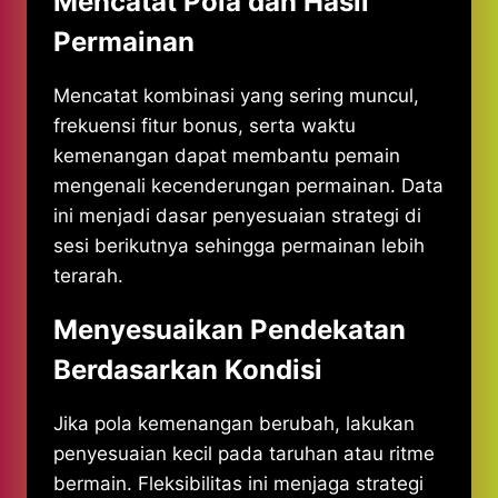
Mencatat Pola dan Hasil
Permainan
Mencatat kombinasi yang sering muncul,
frekuensi fitur bonus, serta waktu
kemenangan dapat membantu pemain
mengenali kecenderungan permainan. Data
ini menjadi dasar penyesuaian strategi di
sesi berikutnya sehingga permainan lebih
terarah.
Menyesuaikan Pendekatan
Berdasarkan Kondisi
Jika pola kemenangan berubah, lakukan
penyesuaian kecil pada taruhan atau ritme
bermain. Fleksibilitas ini menjaga strategi