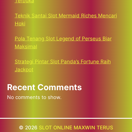
Terbuka
Teknik Santai Slot Mermaid Riches Mencari
Hoki
Pola Tenang Slot Legend of Perseus Biar
Maksimal
Strategi Pintar Slot Panda’s Fortune Raih
Jackpot
Recent Comments
No comments to show.
© 2026
SLOT ONLINE MAXWIN TERUS