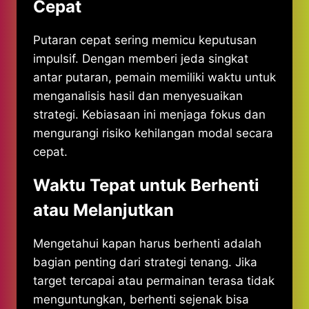
Cepat
Putaran cepat sering memicu keputusan
impulsif. Dengan memberi jeda singkat
antar putaran, pemain memiliki waktu untuk
menganalisis hasil dan menyesuaikan
strategi. Kebiasaan ini menjaga fokus dan
mengurangi risiko kehilangan modal secara
cepat.
Waktu Tepat untuk Berhenti
atau Melanjutkan
Mengetahui kapan harus berhenti adalah
bagian penting dari strategi tenang. Jika
target tercapai atau permainan terasa tidak
menguntungkan, berhenti sejenak bisa