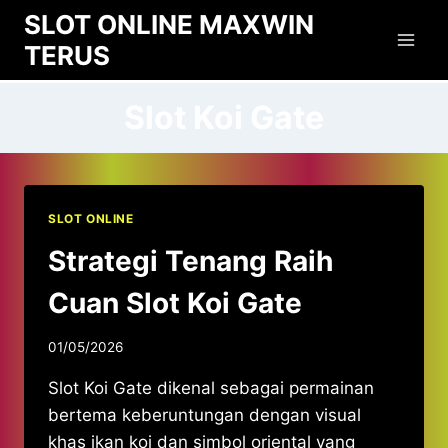
Skip
SLOT ONLINE MAXWIN
to
TERUS
content
Slot Koi Gate
SLOT ONLINE
Strategi Tenang Raih
Cuan Slot Koi Gate
01/05/2026
Slot Koi Gate dikenal sebagai permainan
bertema keberuntungan dengan visual
khas ikan koi dan simbol oriental yang