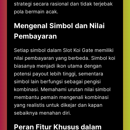
strategi secara rasional dan tidak terjebak
pola bermain acak.
Mengenal Simbol dan Nilai
Pembayaran
Setiap simbol dalam Slot Koi Gate memiliki
nilai pembayaran yang berbeda. Simbol koi
biasanya menjadi ikon utama dengan
potensi payout lebih tinggi, sementara
simbol lain berfungsi sebagai pengisi
kombinasi. Memahami urutan nilai simbol
membantu pemain mengenali kombinasi
yang realistis untuk dikejar dan kapan
sebaiknya menahan diri.
Peran Fitur Khusus dalam