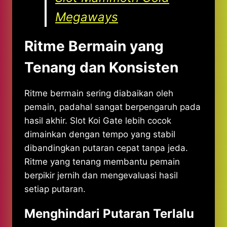
Megaways
Ritme Bermain yang
Tenang dan Konsisten
Ritme bermain sering diabaikan oleh
pemain, padahal sangat berpengaruh pada
hasil akhir. Slot Koi Gate lebih cocok
dimainkan dengan tempo yang stabil
dibandingkan putaran cepat tanpa jeda.
Ritme yang tenang membantu pemain
berpikir jernih dan mengevaluasi hasil
setiap putaran.
Menghindari Putaran Terlalu