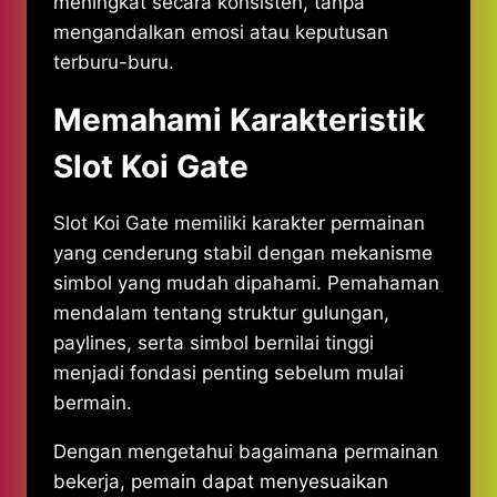
meningkat secara konsisten, tanpa
mengandalkan emosi atau keputusan
terburu-buru.
Memahami Karakteristik
Slot Koi Gate
Slot Koi Gate memiliki karakter permainan
yang cenderung stabil dengan mekanisme
simbol yang mudah dipahami. Pemahaman
mendalam tentang struktur gulungan,
paylines, serta simbol bernilai tinggi
menjadi fondasi penting sebelum mulai
bermain.
Dengan mengetahui bagaimana permainan
bekerja, pemain dapat menyesuaikan