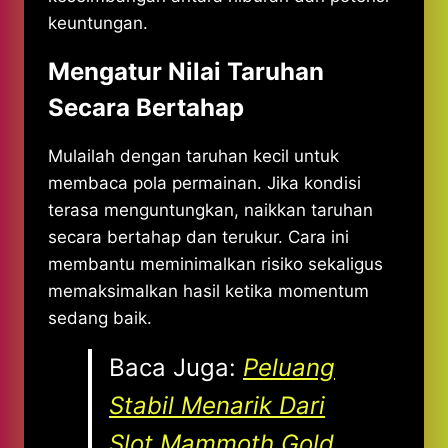
keuntungan.
Mengatur Nilai Taruhan
Secara Bertahap
Mulailah dengan taruhan kecil untuk
membaca pola permainan. Jika kondisi
terasa menguntungkan, naikkan taruhan
secara bertahap dan terukur. Cara ini
membantu meminimalkan risiko sekaligus
memaksimalkan hasil ketika momentum
sedang baik.
Baca Juga:
Peluang
Stabil Menarik Dari
Slot Mammoth Gold