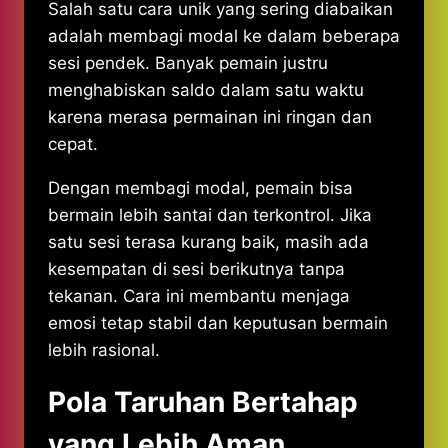
Salah satu cara unik yang sering diabaikan
adalah membagi modal ke dalam beberapa
sesi pendek. Banyak pemain justru
menghabiskan saldo dalam satu waktu
karena merasa permainan ini ringan dan
cepat.
Dengan membagi modal, pemain bisa
bermain lebih santai dan terkontrol. Jika
satu sesi terasa kurang baik, masih ada
kesempatan di sesi berikutnya tanpa
tekanan. Cara ini membantu menjaga
emosi tetap stabil dan keputusan bermain
lebih rasional.
Pola Taruhan Bertahap
yang Lebih Aman