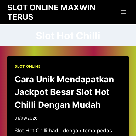
Skip
SLOT ONLINE MAXWIN
to
TERUS
content
Slot Hot Chilli
SLOT ONLINE
Cara Unik Mendapatkan
Jackpot Besar Slot Hot
Chilli Dengan Mudah
01/09/2026
Slot Hot Chilli hadir dengan tema pedas