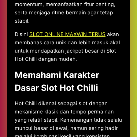
momentum, memanfaatkan fitur penting,
serta menjaga ritme bermain agar tetap
stabil.
Disini
SLOT ONLINE MAXWIN TERUS
akan
membahas cara unik dan lebih masuk akal
untuk mendapatkan jackpot besar di Slot
Hot Chilli dengan mudah.
Memahami Karakter
Dasar Slot Hot Chilli
Hot Chilli dikenal sebagai slot dengan
mekanisme klasik dan tempo permainan
yang relatif stabil. Kemenangan tidak selalu
muncul besar di awal, namun sering hadir
melalui kombinasi kecil yang konsisten.