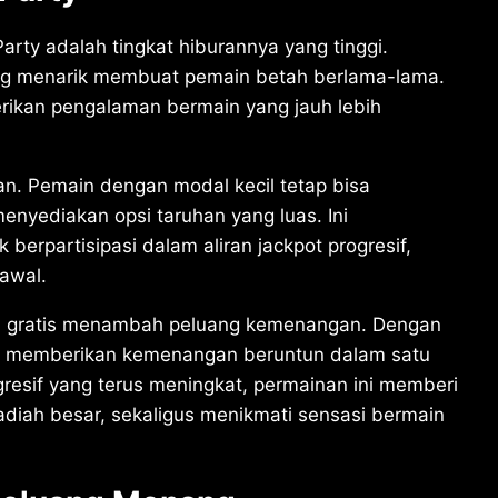
arty adalah tingkat hiburannya yang tinggi.
ang menarik membuat pemain betah berlama-lama.
erikan pengalaman bermain yang jauh lebih
han. Pemain dengan modal kecil tetap bisa
menyediakan opsi taruhan yang luas. Ini
rpartisipasi dalam aliran jackpot progresif,
awal.
aran gratis menambah peluang kemenangan. Dengan
pat memberikan kemenangan beruntun dalam satu
gresif yang terus meningkat, permainan ini memberi
hadiah besar, sekaligus menikmati sensasi bermain