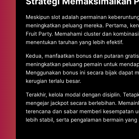
Strategi Memaksimalkan 
Meskipun slot adalah permainan keberuntun
meningkatkan peluang mereka. Pertama, ken
Fruit Party. Memahami cluster dan kombina
menentukan taruhan yang lebih efektif.
Kedua, manfaatkan bonus dan putaran gratis
meningkatkan peluang pemain untuk mendap
Menggunakan bonus ini secara bijak dapat
kerugian terlalu besar.
Terakhir, kelola modal dengan disiplin. Teta
mengejar jackpot secara berlebihan. Memaink
terencana dan sabar memberi kesempatan unt
lebih stabil, serta pengalaman bermain yan