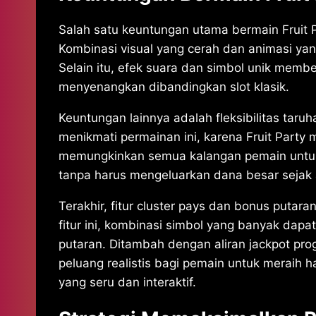
Salah satu keuntungan utama bermain Fruit P
Kombinasi visual yang cerah dan animasi y
Selain itu, efek suara dan simbol unik memb
menyenangkan dibandingkan slot klasik.
Keuntungan lainnya adalah fleksibilitas taru
menikmati permainan ini, karena Fruit Party 
memungkinkan semua kalangan pemain untuk be
tanpa harus mengeluarkan dana besar sejak 
Terakhir, fitur cluster pays dan bonus put
fitur ini, kombinasi simbol yang banyak da
putaran. Ditambah dengan aliran jackpot pro
peluang realistis bagi pemain untuk meraih 
yang seru dan interaktif.