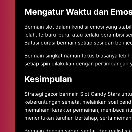
Mengatur Waktu dan Emos
Bermain slot dalam kondisi emosi yang stabi
lelah, terburu-buru, atau terlalu berambisi 
Batasi durasi bermain setiap sesi dan beri jed
Bermain singkat namun fokus biasanya lebih 
setiap spin dilakukan dengan pertimbangan 
Kesimpulan
Strategi gacor bermain Slot Candy Stars unt
keberuntungan semata, melainkan soal pende
memahami karakter permainan, membaca ritme
menentukan taruhan bertahap, serta memanf
Bermain dengan sabar, santai, dan realisti