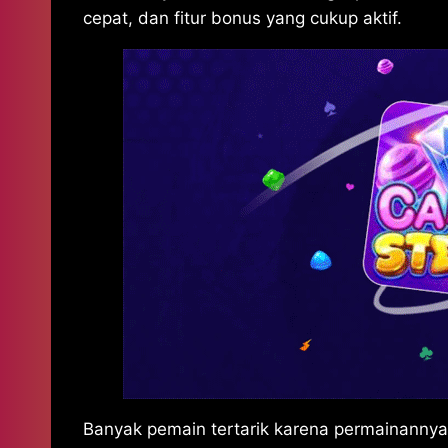
cepat, dan fitur bonus yang cukup aktif.
Banyak pemain tertarik karena permainannya te