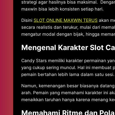
strategi agar hasilnya bisa maksimal. Deng
maxwin bisa lebih konsisten setiap hari.
Disini
SLOT ONLINE MAXWIN TERUS
akan me
secara realistis dan terukur, mulai dari me
mengatur modal dengan bijak, hingga memanf
Mengenal Karakter Slot Ca
Candy Stars memiliki karakter permainan y
yang cukup sering muncul. Hal ini membuat
pemain bertahan lebih lama dalam satu sesi.
Namun, kemenangan besar biasanya datang d
arah. Pemain yang memahami karakter ini aka
menaikkan taruhan hanya karena menang keci
Memahami Ritme dan Pola