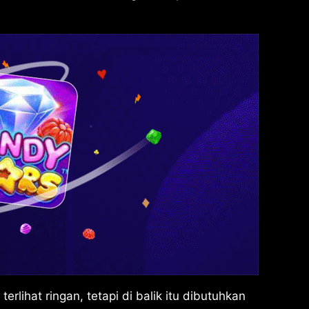
rlihat ringan, tetapi di balik itu dibutuhkan