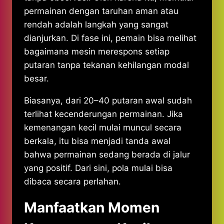
permainan dengan taruhan aman atau
rendah adalah langkah yang sangat
dianjurkan. Di fase ini, pemain bisa melihat
bagaimana mesin merespons setiap
putaran tanpa tekanan kehilangan modal
besar.
Biasanya, dari 20–40 putaran awal sudah
terlihat kecenderungan permainan. Jika
kemenangan kecil mulai muncul secara
berkala, itu bisa menjadi tanda awal
bahwa permainan sedang berada di jalur
yang positif. Dari sini, pola mulai bisa
dibaca secara perlahan.
Manfaatkan Momen