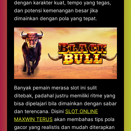
dengan karakter kuat, tempo yang tegas,
dan potensi kemenangan besar jika
dimainkan dengan pola yang tepat.
Banyak pemain merasa slot ini sulit
ditebak, padahal justru memiliki ritme yang
bisa dipelajari bila dimainkan dengan sabar
dan terencana. Disini
SLOT ONLINE
MAXWIN TERUS
akan membahas tips pola
gacor yang realistis dan mudah diterapkan