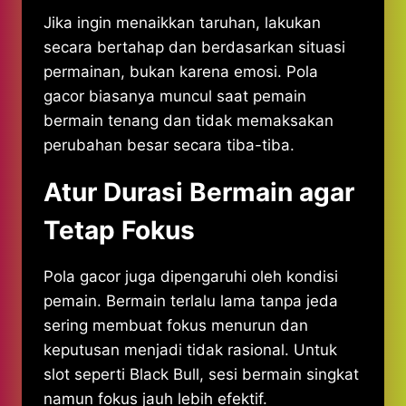
Jika ingin menaikkan taruhan, lakukan
secara bertahap dan berdasarkan situasi
permainan, bukan karena emosi. Pola
gacor biasanya muncul saat pemain
bermain tenang dan tidak memaksakan
perubahan besar secara tiba-tiba.
Atur Durasi Bermain agar
Tetap Fokus
Pola gacor juga dipengaruhi oleh kondisi
pemain. Bermain terlalu lama tanpa jeda
sering membuat fokus menurun dan
keputusan menjadi tidak rasional. Untuk
slot seperti Black Bull, sesi bermain singkat
namun fokus jauh lebih efektif.