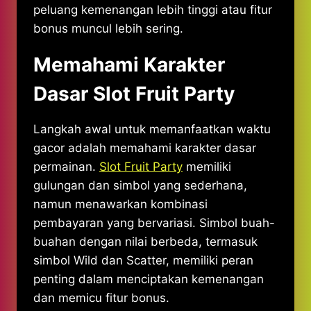
peluang kemenangan lebih tinggi atau fitur
bonus muncul lebih sering.
Memahami Karakter
Dasar Slot Fruit Party
Langkah awal untuk memanfaatkan waktu
gacor adalah memahami karakter dasar
permainan.
Slot Fruit Party
memiliki
gulungan dan simbol yang sederhana,
namun menawarkan kombinasi
pembayaran yang bervariasi. Simbol buah-
buahan dengan nilai berbeda, termasuk
simbol Wild dan Scatter, memiliki peran
penting dalam menciptakan kemenangan
dan memicu fitur bonus.