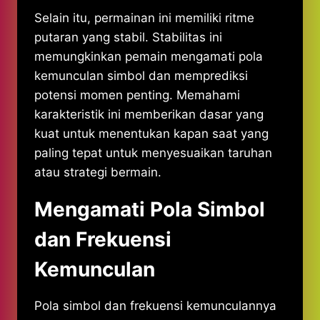
Selain itu, permainan ini memiliki ritme
putaran yang stabil. Stabilitas ini
memungkinkan pemain mengamati pola
kemunculan simbol dan memprediksi
potensi momen penting. Memahami
karakteristik ini memberikan dasar yang
kuat untuk menentukan kapan saat yang
paling tepat untuk menyesuaikan taruhan
atau strategi bermain.
Mengamati Pola Simbol
dan Frekuensi
Kemunculan
Pola simbol dan frekuensi kemunculannya