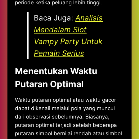
periode ketika peluang lebih tinggi.
Baca Juga:
Analisis
Mendalam Slot
Vampy Party Untuk
Pemain Serius
Menentukan Waktu
Putaran Optimal
Waktu putaran optimal atau waktu gacor
dapat dikenali melalui pola yang muncul
dari observasi sebelumnya. Biasanya,
putaran optimal terjadi setelah beberapa
putaran simbol bernilai rendah atau simbol