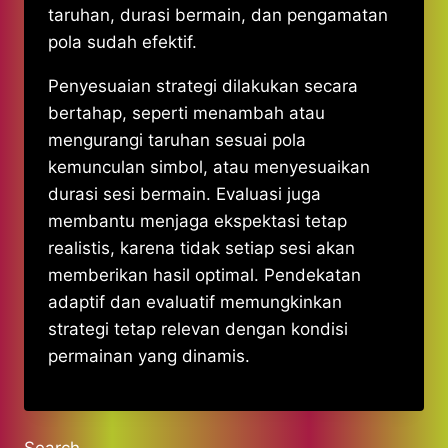
taruhan, durasi bermain, dan pengamatan
pola sudah efektif.
Penyesuaian strategi dilakukan secara
bertahap, seperti menambah atau
mengurangi taruhan sesuai pola
kemunculan simbol, atau menyesuaikan
durasi sesi bermain. Evaluasi juga
membantu menjaga ekspektasi tetap
realistis, karena tidak setiap sesi akan
memberikan hasil optimal. Pendekatan
adaptif dan evaluatif memungkinkan
strategi tetap relevan dengan kondisi
permainan yang dinamis.