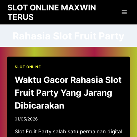
Skip
SLOT ONLINE MAXWIN
to
TERUS
content
Rahasia Slot Fruit Party
SLOT ONLINE
Waktu Gacor Rahasia Slot
Fruit Party Yang Jarang
Dibicarakan
01/05/2026
Slot Fruit Party salah satu permainan digital