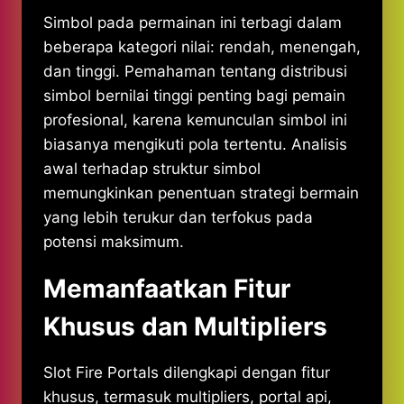
Simbol pada permainan ini terbagi dalam
beberapa kategori nilai: rendah, menengah,
dan tinggi. Pemahaman tentang distribusi
simbol bernilai tinggi penting bagi pemain
profesional, karena kemunculan simbol ini
biasanya mengikuti pola tertentu. Analisis
awal terhadap struktur simbol
memungkinkan penentuan strategi bermain
yang lebih terukur dan terfokus pada
potensi maksimum.
Memanfaatkan Fitur
Khusus dan Multipliers
Slot Fire Portals dilengkapi dengan fitur
khusus, termasuk multipliers, portal api,