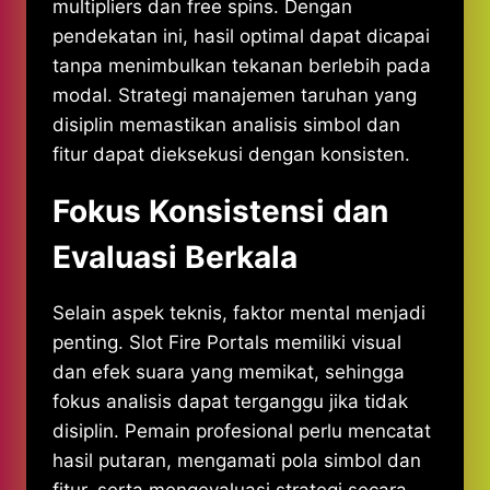
multipliers dan free spins. Dengan
pendekatan ini, hasil optimal dapat dicapai
tanpa menimbulkan tekanan berlebih pada
modal. Strategi manajemen taruhan yang
disiplin memastikan analisis simbol dan
fitur dapat dieksekusi dengan konsisten.
Fokus Konsistensi dan
Evaluasi Berkala
Selain aspek teknis, faktor mental menjadi
penting. Slot Fire Portals memiliki visual
dan efek suara yang memikat, sehingga
fokus analisis dapat terganggu jika tidak
disiplin. Pemain profesional perlu mencatat
hasil putaran, mengamati pola simbol dan