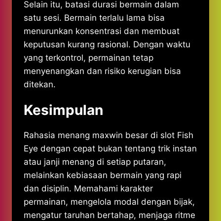
Selain itu, batasi durasi bermain dalam
satu sesi. Bermain terlalu lama bisa
menurunkan konsentrasi dan membuat
keputusan kurang rasional. Dengan waktu
yang terkontrol, permainan tetap
menyenangkan dan risiko kerugian bisa
ditekan.
Kesimpulan
Rahasia menang maxwin besar di slot Fish
Eye dengan cepat bukan tentang trik instan
atau janji menang di setiap putaran,
melainkan kebiasaan bermain yang rapi
dan disiplin. Memahami karakter
permainan, mengelola modal dengan bijak,
mengatur taruhan bertahap, menjaga ritme