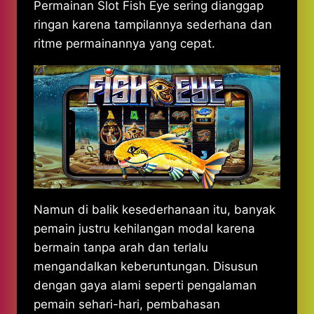
Permainan Slot Fish Eye sering dianggap
ringan karena tampilannya sederhana dan
ritme permainannya yang cepat.
Namun di balik kesederhanaan itu, banyak
pemain justru kehilangan modal karena
bermain tanpa arah dan terlalu
mengandalkan keberuntungan. Disusun
dengan gaya alami seperti pengalaman
pemain sehari-hari, pembahasan