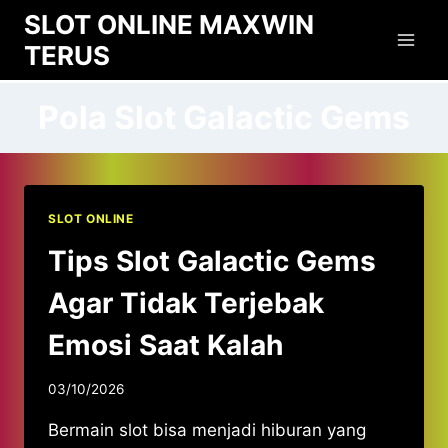
Skip
SLOT ONLINE MAXWIN
to
TERUS
content
Pola Slot Galactic Gems
SLOT ONLINE
Tips Slot Galactic Gems
Agar Tidak Terjebak
Emosi Saat Kalah
03/10/2026
Bermain slot bisa menjadi hiburan yang