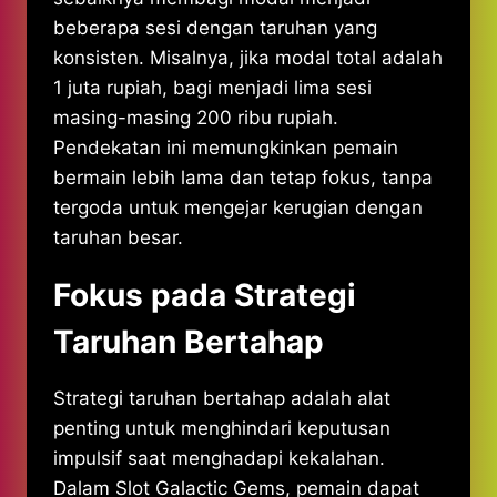
beberapa sesi dengan taruhan yang
konsisten. Misalnya, jika modal total adalah
1 juta rupiah, bagi menjadi lima sesi
masing-masing 200 ribu rupiah.
Pendekatan ini memungkinkan pemain
bermain lebih lama dan tetap fokus, tanpa
tergoda untuk mengejar kerugian dengan
taruhan besar.
Fokus pada Strategi
Taruhan Bertahap
Strategi taruhan bertahap adalah alat
penting untuk menghindari keputusan
impulsif saat menghadapi kekalahan.
Dalam Slot Galactic Gems, pemain dapat