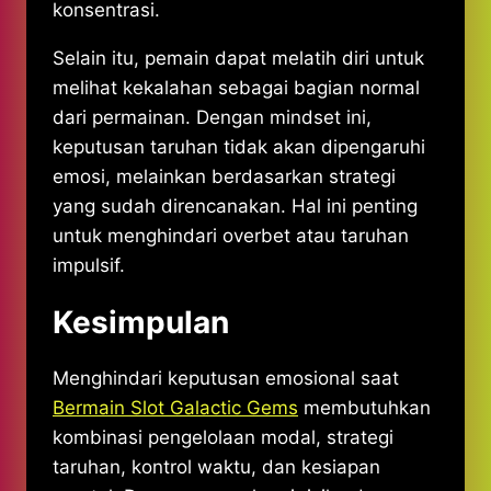
konsentrasi.
Selain itu, pemain dapat melatih diri untuk
melihat kekalahan sebagai bagian normal
dari permainan. Dengan mindset ini,
keputusan taruhan tidak akan dipengaruhi
emosi, melainkan berdasarkan strategi
yang sudah direncanakan. Hal ini penting
untuk menghindari overbet atau taruhan
impulsif.
Kesimpulan
Menghindari keputusan emosional saat
Bermain Slot Galactic Gems
membutuhkan
kombinasi pengelolaan modal, strategi
taruhan, kontrol waktu, dan kesiapan