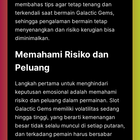
membahas tips agar tetap tenang dan
terkendali saat bermain Galactic Gems,
sehingga pengalaman bermain tetap
menyenangkan dan risiko kerugian bisa
diminimalkan.
Memahami Risiko dan
Peluang
Langkah pertama untuk menghindari
keputusan emosional adalah memahami
risiko dan peluang dalam permainan. Slot
Galactic Gems memiliki volatilitas sedang
hingga tinggi, yang berarti kemenangan
besar tidak selalu muncul di setiap putaran,
dan terkadang pemain harus bersabar