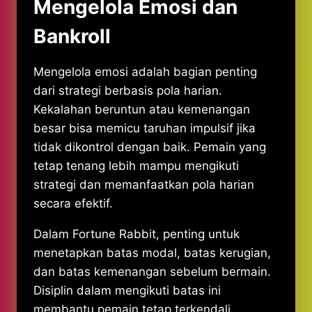
Mengelola Emosi dan
Bankroll
Mengelola emosi adalah bagian penting
dari strategi berbasis pola harian.
Kekalahan beruntun atau kemenangan
besar bisa memicu taruhan impulsif jika
tidak dikontrol dengan baik. Pemain yang
tetap tenang lebih mampu mengikuti
strategi dan memanfaatkan pola harian
secara efektif.
Dalam Fortune Rabbit, penting untuk
menetapkan batas modal, batas kerugian,
dan batas kemenangan sebelum bermain.
Disiplin dalam mengikuti batas ini
membantu pemain tetap terkendali,