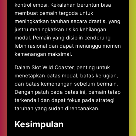
kontrol emosi. Kekalahan beruntun bisa
membuat pemain tergoda untuk
meningkatkan taruhan secara drastis, yang
justru meningkatkan risiko kehilangan
modal. Pemain yang disiplin cenderung
lebih rasional dan dapat menunggu momen
kemenangan maksimal.
Dalam Slot Wild Coaster, penting untuk
menetapkan batas modal, batas kerugian,
dan batas kemenangan sebelum bermain.
Dengan patuh pada batas ini, pemain tetap
terkendali dan dapat fokus pada strategi
taruhan yang sudah direncanakan.
Kesimpulan