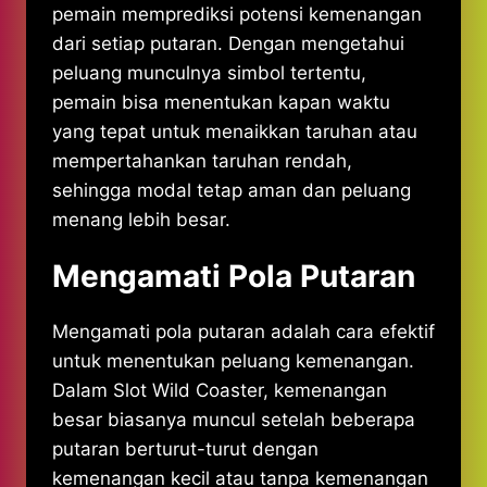
pemain memprediksi potensi kemenangan
dari setiap putaran. Dengan mengetahui
peluang munculnya simbol tertentu,
pemain bisa menentukan kapan waktu
yang tepat untuk menaikkan taruhan atau
mempertahankan taruhan rendah,
sehingga modal tetap aman dan peluang
menang lebih besar.
Mengamati Pola Putaran
Mengamati pola putaran adalah cara efektif
untuk menentukan peluang kemenangan.
Dalam Slot Wild Coaster, kemenangan
besar biasanya muncul setelah beberapa
putaran berturut-turut dengan
kemenangan kecil atau tanpa kemenangan