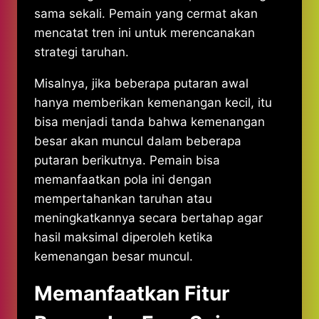
sama sekali. Pemain yang cermat akan
mencatat tren ini untuk merencanakan
strategi taruhan.
Misalnya, jika beberapa putaran awal
hanya memberikan kemenangan kecil, itu
bisa menjadi tanda bahwa kemenangan
besar akan muncul dalam beberapa
putaran berikutnya. Pemain bisa
memanfaatkan pola ini dengan
mempertahankan taruhan atau
meningkatkannya secara bertahap agar
hasil maksimal diperoleh ketika
kemenangan besar muncul.
Memanfaatkan Fitur