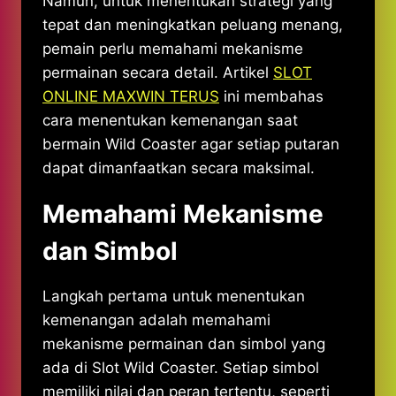
Namun, untuk menentukan strategi yang
tepat dan meningkatkan peluang menang,
pemain perlu memahami mekanisme
permainan secara detail. Artikel
SLOT
ONLINE MAXWIN TERUS
ini membahas
cara menentukan kemenangan saat
bermain Wild Coaster agar setiap putaran
dapat dimanfaatkan secara maksimal.
Memahami Mekanisme
dan Simbol
Langkah pertama untuk menentukan
kemenangan adalah memahami
mekanisme permainan dan simbol yang
ada di Slot Wild Coaster. Setiap simbol
memiliki nilai dan peran tertentu, seperti