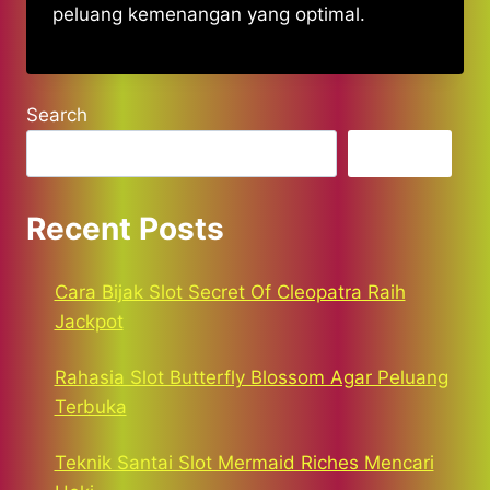
peluang kemenangan yang optimal.
Search
Search
Recent Posts
Cara Bijak Slot Secret Of Cleopatra Raih
Jackpot
Rahasia Slot Butterfly Blossom Agar Peluang
Terbuka
Teknik Santai Slot Mermaid Riches Mencari