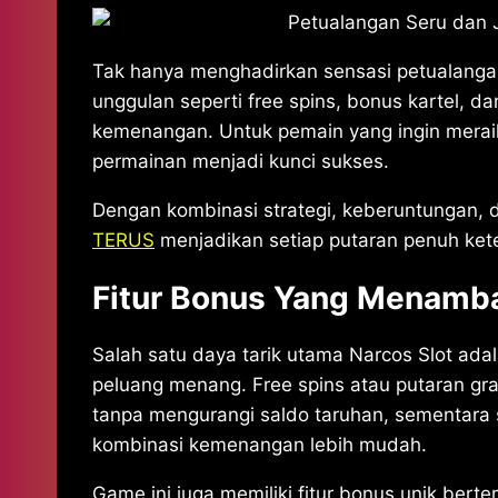
Tak hanya menghadirkan sensasi petualangan,
unggulan seperti free spins, bonus kartel, 
kemenangan. Untuk pemain yang ingin merai
permainan menjadi kunci sukses.
Dengan kombinasi strategi, keberuntungan, 
TERUS
menjadikan setiap putaran penuh ket
Fitur Bonus Yang Menamb
Salah satu daya tarik utama Narcos Slot ada
peluang menang. Free spins atau putaran g
tanpa mengurangi saldo taruhan, sementara
kombinasi kemenangan lebih mudah.
Game ini juga memiliki fitur bonus unik be