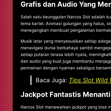
Grafis dan Audio Yang Me
Salah satu keunggulan Narcos Slot adalah k
tema kartel. Animasi gulungan yang halus, si
menegangkan membuat pengalaman bermain
Musik latar yang menyesuaikan setiap adeg
menavigasi dunia berbahaya sambil mengejar
setiap putaran terasa lebih nyata, meningkat
dan audio yang kuat juga membantu menjaga
permainan dengan nyaman sekaligus bersem
Baca Juga:
Tips Slot Wild
Jackpot Fantastis Menanti
Narcos Slot menawarkan jackpot yang bisa