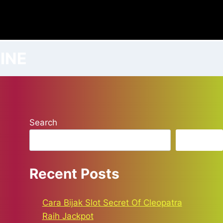
INE
Search
Search
Recent Posts
Cara Bijak Slot Secret Of Cleopatra
Raih Jackpot