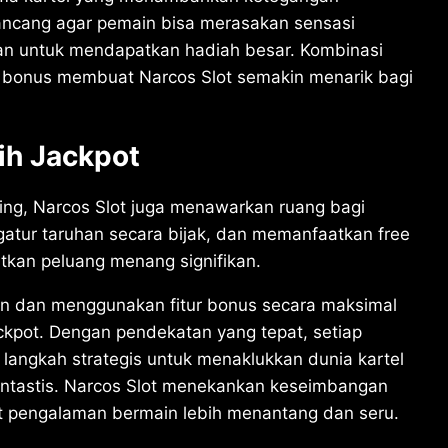
irancang agar pemain bisa merasakan sensasi
tan untuk mendapatkan hadiah besar. Kombinasi
e bonus membuat Narcos Slot semakin menarik bagi
ih Jackpot
ng, Narcos Slot juga menawarkan ruang bagi
gatur taruhan secara bijak, dan memanfaatkan free
tkan peluang menang signifikan.
n dan menggunakan fitur bonus secara maksimal
ckpot. Dengan pendekatan yang tepat, setiap
 langkah strategis untuk menaklukkan dunia kartel
ntastis. Narcos Slot menekankan keseimbangan
t pengalaman bermain lebih menantang dan seru.