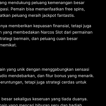
s yang mendukung peluang kemenangan besar
pasi. Pemain bisa memanfaatkan free spins,
katkan peluang meraih jackpot fantastis.
nya memberikan kepuasan finansial, tetapi juga
ah yang membedakan Narcos Slot dari permainan
 strategi bermain, dan peluang cuan besar
memikat.
ain yang unik dengan menggabungkan sensasi
udio mendebarkan, dan fitur bonus yang menarik.
runtungan, tetapi juga strategi cerdas untuk
besar sekaligus keseruan yang tiada duanya.
emain yang mencari hiburan seru dan hadiah