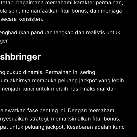
tetapi bagaimana memahami karakter permainan,
a spin, memanfaatkan fitur bonus, dan menjaga
 secara konsisten.
nghadirkan panduan lengkap dan realistis untuk
ger.
ishbringer
ng cukup dinamis. Permainan ini sering
lum akhirnya membuka peluang jackpot yang lebih
menjadi kunci untuk meraih hasil maksimal dari
melewatkan fase penting ini. Dengan memahami
nyesuaikan strategi, memaksimalkan fitur bonus,
t untuk peluang jackpot. Kesabaran adalah kunci