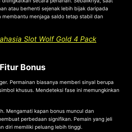
ditingkatkan secara perlahan. Sebaliknya, saat
n atau berhenti sejenak lebih bijak daripada
n membantu menjaga saldo tetap stabil dan
hasia Slot Wolf Gold 4 Pack
itur Bonus
ger. Permainan biasanya memberi sinyal berupa
simbol khusus. Mendeteksi fase ini memungkinkan
ruh. Mengamati kapan bonus muncul dan
embuat perbedaan signifikan. Pemain yang jeli
iri memiliki peluang lebih tinggi.