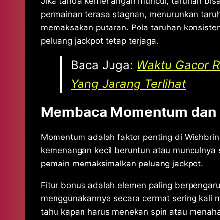
Jika tanda kemenangan muncul, taruhan bisa 
permainan terasa stagnan, menurunkan taruha
memaksakan putaran. Pola taruhan konsiste
peluang jackpot tetap terjaga.
Baca Juga:
Waktu Gacor Ra
Yang Jarang Terlihat
Membaca Momentum dan F
Momentum adalah faktor penting di Wishbrin
kemenangan kecil beruntun atau munculnya 
pemain memaksimalkan peluang jackpot.
Fitur bonus adalah elemen paling berpenga
menggunakannya secara cermat sering kali m
tahu kapan harus menekan spin atau menahan d