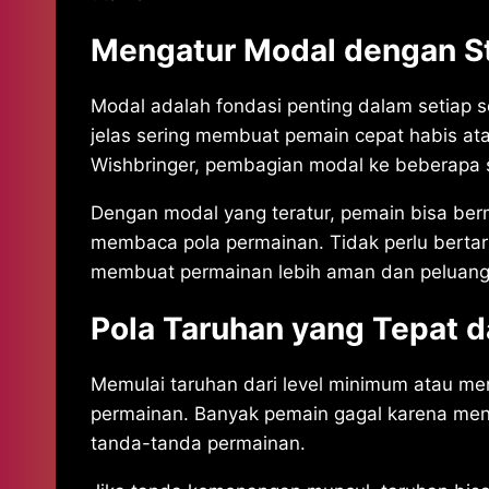
Mengatur Modal dengan S
Modal adalah fondasi penting dalam setiap 
jelas sering membuat pemain cepat habis atau
Wishbringer, pembagian modal ke beberapa se
Dengan modal yang teratur, pemain bisa ber
membaca pola permainan. Tidak perlu bertar
membuat permainan lebih aman dan peluang 
Pola Taruhan yang Tepat d
Memulai taruhan dari level minimum atau 
permainan. Banyak pemain gagal karena men
tanda-tanda permainan.