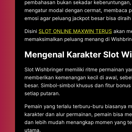
pembahasan bukan sekadar keberuntungan, 
mengatur modal dengan cermat, membaca pol
emosi agar peluang jackpot besar bisa diraih
Disini
SLOT ONLINE MAXWIN TERUS
akan me
memaksimalkan peluang menang di Wishbrin
Mengenal Karakter Slot W
Slot Wishbringer memiliki ritme permainan ya
memberikan kemenangan kecil di awal, sebe
besar. Simbol-simbol khusus dan fitur bonus 
setiap putaran.
Pemain yang terlalu terburu-buru biasanya 
karakter dan alur permainan, pemain bisa me
dan lebih mudah menangkap momen yang tepa
utama.