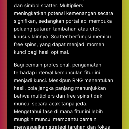
dan simbol scatter. Multipliers
meningkatkan potensi kemenangan secara
signifikan, sedangkan portal api membuka
peluang putaran tambahan atau efek
khusus lainnya. Scatter berfungsi memicu
free spins, yang dapat menjadi momen
kunci bagi hasil optimal.
Bagi pemain profesional, pengamatan
terhadap interval kemunculan fitur ini
menjadi kunci. Meskipun RNG menentukan
hasil, pola jangka panjang menunjukkan
bahwa multipliers dan free spins tidak
muncul secara acak tanpa jeda.
Mengetahui fase di mana fitur ini lebih
mungkin muncul membantu pemain
menyesuaikan strategi taruhan dan fokus