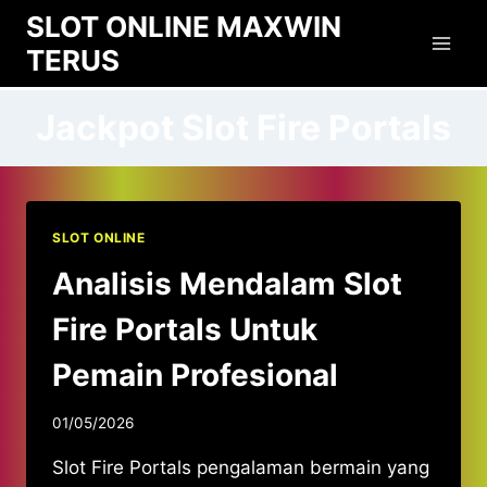
Skip
SLOT ONLINE MAXWIN
to
TERUS
content
Jackpot Slot Fire Portals
SLOT ONLINE
Analisis Mendalam Slot
Fire Portals Untuk
Pemain Profesional
01/05/2026
Slot Fire Portals pengalaman bermain yang