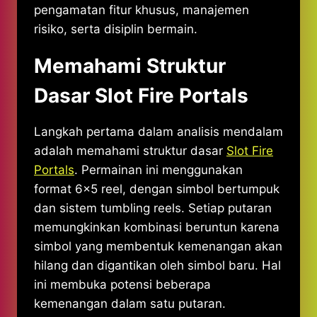
pengamatan fitur khusus, manajemen
risiko, serta disiplin bermain.
Memahami Struktur
Dasar Slot Fire Portals
Langkah pertama dalam analisis mendalam
adalah memahami struktur dasar
Slot Fire
Portals
. Permainan ini menggunakan
format 6×5 reel, dengan simbol bertumpuk
dan sistem tumbling reels. Setiap putaran
memungkinkan kombinasi beruntun karena
simbol yang membentuk kemenangan akan
hilang dan digantikan oleh simbol baru. Hal
ini membuka potensi beberapa
kemenangan dalam satu putaran.