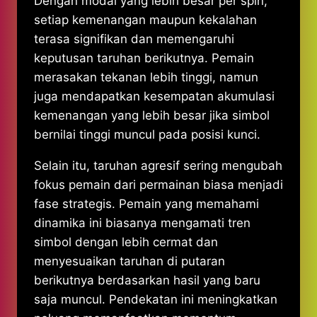
Dengan modal yang lebih besar per spin,
setiap kemenangan maupun kekalahan
terasa signifikan dan memengaruhi
keputusan taruhan berikutnya. Pemain
merasakan tekanan lebih tinggi, namun
juga mendapatkan kesempatan akumulasi
kemenangan yang lebih besar jika simbol
bernilai tinggi muncul pada posisi kunci.
Selain itu, taruhan agresif sering mengubah
fokus pemain dari permainan biasa menjadi
fase strategis. Pemain yang memahami
dinamika ini biasanya mengamati tren
simbol dengan lebih cermat dan
menyesuaikan taruhan di putaran
berikutnya berdasarkan hasil yang baru
saja muncul. Pendekatan ini meningkatkan