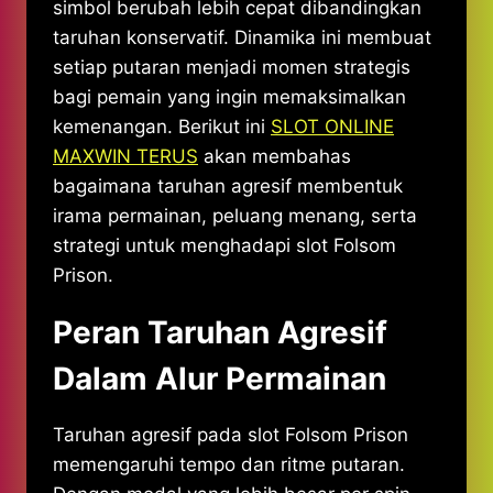
simbol berubah lebih cepat dibandingkan
taruhan konservatif. Dinamika ini membuat
setiap putaran menjadi momen strategis
bagi pemain yang ingin memaksimalkan
kemenangan. Berikut ini
SLOT ONLINE
MAXWIN TERUS
akan membahas
bagaimana taruhan agresif membentuk
irama permainan, peluang menang, serta
strategi untuk menghadapi slot Folsom
Prison.
Peran Taruhan Agresif
Dalam Alur Permainan
Taruhan agresif pada slot Folsom Prison
memengaruhi tempo dan ritme putaran.