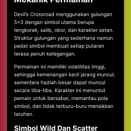
Devil’s Crossroad menggunakan gulungan
5×3 dengan simbol utama berupa
tengkorak, salib, obor, dan karakter setan.
Struktur gulungan yang sederhana namun
padat simbol membuat setiap putaran
terasa penuh ketegangan.
Permainan ini memiliki volatilitas tinggi,
sehingga kemenangan kecil jarang muncul,
sementara hadiah besar dapat muncul
secara tiba-tiba. Karakter ini menuntut
pemain untuk bersabar, memantau pola
simbol, dan tidak terburu-buru menaikkan
taruhan.
Simbol Wild Dan Scatter