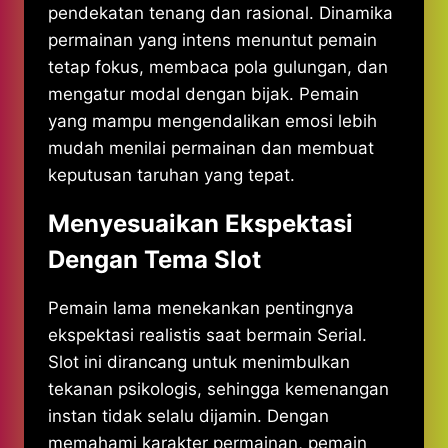
pendekatan tenang dan rasional. Dinamika
permainan yang intens menuntut pemain
tetap fokus, membaca pola gulungan, dan
mengatur modal dengan bijak. Pemain
yang mampu mengendalikan emosi lebih
mudah menilai permainan dan membuat
keputusan taruhan yang tepat.
Menyesuaikan Ekspektasi
Dengan Tema Slot
Pemain lama menekankan pentingnya
ekspektasi realistis saat bermain Serial.
Slot ini dirancang untuk menimbulkan
tekanan psikologis, sehingga kemenangan
instan tidak selalu dijamin. Dengan
memahami karakter permainan, pemain