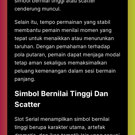
simbol bernilai tinggi atau scatter
cenderung muncul.
Selain itu, tempo permainan yang stabil
membantu pemain menilai momen yang
tepat untuk menaikkan atau menurunkan
taruhan. Dengan pemahaman terhadap
pola putaran, pemain dapat menjaga modal
tetap aman sekaligus memaksimalkan
peluang kemenangan dalam sesi bermain
panjang.
Simbol Bernilai Tinggi Dan
Scatter
Slot Serial menampilkan simbol bernilai
tinggi berupa karakter utama, artefak