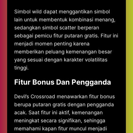
Simbol wild dapat menggantikan simbol
lain untuk membentuk kombinasi menang,
sedangkan simbol scatter berperan
sebagai pemicu fitur putaran gratis. Fitur ini
menjadi momen penting karena
memberikan peluang kemenangan besar
yang sesuai dengan karakter volatilitas
tinggi.
Fitur Bonus Dan Pengganda
Devil’s Crossroad menawarkan fitur bonus
berupa putaran gratis dengan pengganda
acak. Saat fitur ini aktif, kemenangan
meningkat secara signifikan, sehingga
memahami kapan fitur muncul menjadi