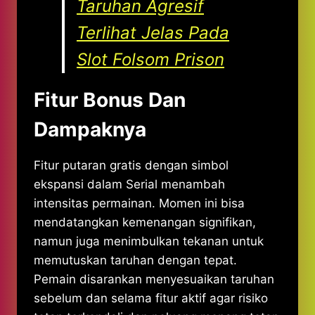
Taruhan Agresif
Terlihat Jelas Pada
Slot Folsom Prison
Fitur Bonus Dan
Dampaknya
Fitur putaran gratis dengan simbol
ekspansi dalam Serial menambah
intensitas permainan. Momen ini bisa
mendatangkan kemenangan signifikan,
namun juga menimbulkan tekanan untuk
memutuskan taruhan dengan tepat.
Pemain disarankan menyesuaikan taruhan
sebelum dan selama fitur aktif agar risiko