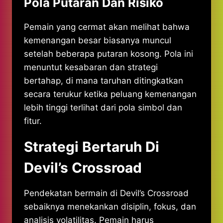
Pola Putaran Dan Risiko
Pemain yang cermat akan melihat bahwa
kemenangan besar biasanya muncul
setelah beberapa putaran kosong. Pola ini
menuntut kesabaran dan strategi
bertahap, di mana taruhan ditingkatkan
secara terukur ketika peluang kemenangan
lebih tinggi terlihat dari pola simbol dan
fitur.
Strategi Bertaruh Di
Devil’s Crossroad
Pendekatan bermain di Devil’s Crossroad
sebaiknya menekankan disiplin, fokus, dan
analisis volatilitas. Pemain harus