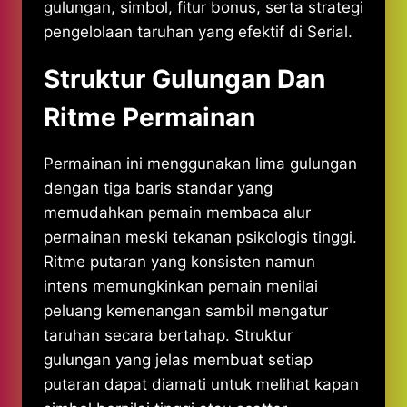
gulungan, simbol, fitur bonus, serta strategi
pengelolaan taruhan yang efektif di Serial.
Struktur Gulungan Dan
Ritme Permainan
Permainan ini menggunakan lima gulungan
dengan tiga baris standar yang
memudahkan pemain membaca alur
permainan meski tekanan psikologis tinggi.
Ritme putaran yang konsisten namun
intens memungkinkan pemain menilai
peluang kemenangan sambil mengatur
taruhan secara bertahap. Struktur
gulungan yang jelas membuat setiap
putaran dapat diamati untuk melihat kapan