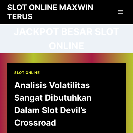
Skip
SLOT ONLINE MAXWIN
to
TERUS
content
JACKPOT BESAR SLOT
ONLINE
SLOT ONLINE
Analisis Volatilitas
Sangat Dibutuhkan
Dalam Slot Devil’s
Crossroad