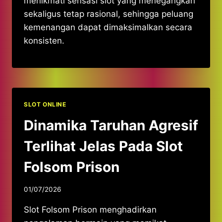
menikmati sensasi slot yang menegangkan
sekaligus tetap rasional, sehingga peluang
kemenangan dapat dimaksimalkan secara
konsisten.
SLOT ONLINE
Dinamika Taruhan Agresif
Terlihat Jelas Pada Slot
Folsom Prison
01/07/2026
Slot Folsom Prison menghadirkan