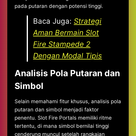
pada putaran dengan potensi tinggi.
Baca Juga:
Strategi
Aman Bermain Slot
Fire Stampede 2
Dengan Modal Tipis
Analisis Pola Putaran dan
Simbol
Selain memahami fitur khusus, analisis pola
putaran dan simbol menjadi faktor
penentu. Slot Fire Portals memiliki ritme
tertentu, di mana simbol bernilai tinggi
cenderung muncul setelah rangkaian