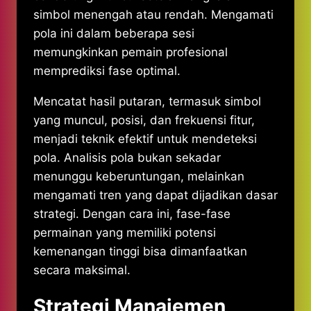
simbol menengah atau rendah. Mengamati
pola ini dalam beberapa sesi
memungkinkan pemain profesional
memprediksi fase optimal.
Mencatat hasil putaran, termasuk simbol
yang muncul, posisi, dan frekuensi fitur,
menjadi teknik efektif untuk mendeteksi
pola. Analisis pola bukan sekadar
menunggu keberuntungan, melainkan
mengamati tren yang dapat dijadikan dasar
strategi. Dengan cara ini, fase-fase
permainan yang memiliki potensi
kemenangan tinggi bisa dimanfaatkan
secara maksimal.
Strategi Manajemen