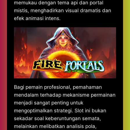
memukau dengan tema api dan portal
mistis, menghadirkan visual dramatis dan
efek animasi intens.
Bagi pemain profesional, pemahaman
mendalam terhadap mekanisme permainan
menjadi sangat penting untuk
mengoptimalkan strategi. Slot ini bukan
sekadar soal keberuntungan semata,
melainkan melibatkan analisis pola,