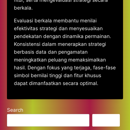
fitur, serta mengevaluasi strategi secara
berkala.
Evaluasi berkala membantu menilai
efektivitas strategi dan menyesuaikan
pendekatan dengan dinamika permainan.
Konsistensi dalam menerapkan strategi
berbasis data dan pengamatan
meningkatkan peluang memaksimalkan
hasil. Dengan fokus yang terjaga, fase-fase
simbol bernilai tinggi dan fitur khusus
dapat dimanfaatkan secara optimal.
Search
Search