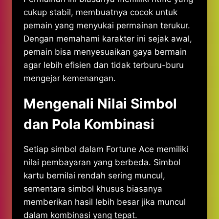
cukup stabil, membuatnya cocok untuk
pemain yang menyukai permainan terukur.
Dengan memahami karakter ini sejak awal,
pemain bisa menyesuaikan gaya bermain
agar lebih efisien dan tidak terburu-buru
mengejar kemenangan.
Mengenali Nilai Simbol
dan Pola Kombinasi
Setiap simbol dalam Fortune Ace memiliki
nilai pembayaran yang berbeda. Simbol
kartu bernilai rendah sering muncul,
sementara simbol khusus biasanya
memberikan hasil lebih besar jika muncul
dalam kombinasi yang tepat.