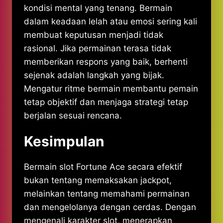
kondisi mental yang tenang. Bermain
dalam keadaan lelah atau emosi sering kali
membuat keputusan menjadi tidak
rasional. Jika permainan terasa tidak
memberikan respons yang baik, berhenti
sejenak adalah langkah yang bijak.
Mengatur ritme bermain membantu pemain
tetap objektif dan menjaga strategi tetap
berjalan sesuai rencana.
Kesimpulan
Bermain slot Fortune Ace secara efektif
bukan tentang memaksakan jackpot,
melainkan tentang memahami permainan
dan mengelolanya dengan cerdas. Dengan
mengenali karakter slot, menerapkan