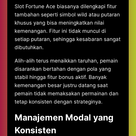
Slot Fortune Ace biasanya dilengkapi fitur
tambahan seperti simbol wild atau putaran
khusus yang bisa meningkatkan nilai
kemenangan. Fitur ini tidak muncul di
setiap putaran, sehingga kesabaran sangat
dibutuhkan.
Alih-alih terus menaikkan taruhan, pemain
disarankan bertahan dengan pola yang
stabil hingga fitur bonus aktif. Banyak
kemenangan besar justru datang saat
pemain tidak memaksakan permainan dan
tetap konsisten dengan strateginya.
Manajemen Modal yang
Konsisten