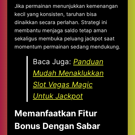
Jika permainan menunjukkan kemenangan
kecil yang konsisten, taruhan bisa
dinaikkan secara perlahan. Strategi ini
membantu menjaga saldo tetap aman
sekaligus membuka peluang jackpot saat
momentum permainan sedang mendukung.
Baca Juga:
Panduan
Mudah Menaklukkan
Slot Vegas Magic
Untuk Jackpot
Memanfaatkan Fitur
Bonus Dengan Sabar