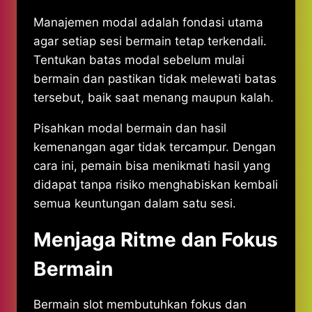
Manajemen modal adalah fondasi utama
agar setiap sesi bermain tetap terkendali.
Tentukan batas modal sebelum mulai
bermain dan pastikan tidak melewati batas
tersebut, baik saat menang maupun kalah.
Pisahkan modal bermain dan hasil
kemenangan agar tidak tercampur. Dengan
cara ini, pemain bisa menikmati hasil yang
didapat tanpa risiko menghabiskan kembali
semua keuntungan dalam satu sesi.
Menjaga Ritme dan Fokus
Bermain
Bermain slot membutuhkan fokus dan