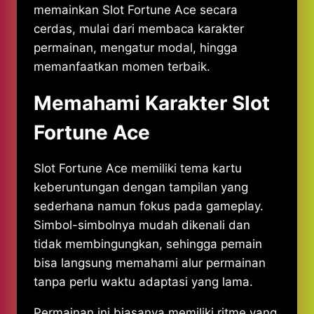
memainkan Slot Fortune Ace secara
cerdas, mulai dari membaca karakter
permainan, mengatur modal, hingga
memanfaatkan momen terbaik.
Memahami Karakter Slot
Fortune Ace
Slot Fortune Ace memiliki tema kartu
keberuntungan dengan tampilan yang
sederhana namun fokus pada gameplay.
Simbol-simbolnya mudah dikenali dan
tidak membingungkan, sehingga pemain
bisa langsung memahami alur permainan
tanpa perlu waktu adaptasi yang lama.
Permainan ini biasanya memiliki ritme yang